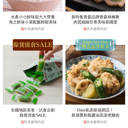
水產小小鮮味卻大大營養
新特集青森品牌青森林檎豚
海之鮮味小菜配飯輕鬆美味
肉質細緻甘香美味新國度
尚未參閱內容
尚未參閱內容
全國地區美食・試食企劃
Oisix私廚新裝開店！
餘貨清倉SALE
新感覺和風醬油高湯煮雞肉
尚未參閱內容
尚未參閱內容