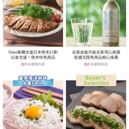
Oisix集團支援日本熊本計劃
全面改版升級全新用心推薦
以食支援！熊本特色商品
新擴充限售商品精心推薦
尚未參閱內容
尚未參閱內容