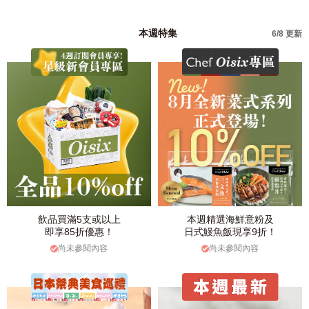
本週特集
6/8 更新
飲品買滿5支或以上
本週精選海鮮意粉及
即享85折優惠！
日式鰻魚飯現享9折！
尚未參閱內容
尚未參閱內容