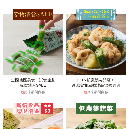
全國地區美食・試食企劃
Oisix私廚新裝開店！
餘貨清倉SALE
新感覺和風醬油高湯煮雞肉
尚未參閱內容
尚未參閱內容