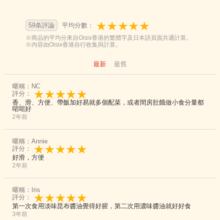
59条評論
平均分數：
※商品的平均分來自Oisix香港的繁體字及日本語頁面共通計算。
※內容由Oisix香港自行收集與計算。
最新
最舊
暱稱：NC
評分：
香、滑、方便、帶飯加好易就多個配菜，或者間房肚餓做小食分量都
啱啱好
2年前
暱稱：Annie
評分：
好滑，方便
2年前
暱稱：Iris
評分：
第一次食用淡味昆布醬油覺得好腥，第二次用濃味醬油就好好食
3年前