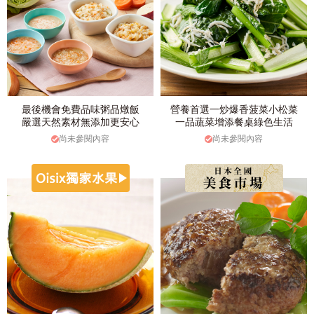
最後機會免費品味粥品燉飯
營養首選一炒爆香菠菜小松菜
嚴選天然素材無添加更安心
一品蔬菜增添餐桌綠色生活
尚未參閱內容
尚未參閱內容