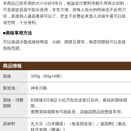
本商品已按常用的大小分好4等分，無論造什麽料理都不用再次切割，
可直接從容器中取出使用，非常方便。按每人份分的時候也不必用刀
切，直接倒入盛器裏就可以了。把盒子折疊起來放入冰箱中還可以節
省空間，十分便利。
■美味享用方法
可以做成冷盤或做味噌湯、火鍋、燜煮豆腐等，無需切開就可以直接
加熱烹調。
商品情報
規格
320g（80g×4個）
製造地：
神奈川縣
賞味・消費
到貨後3日保証※此乃包含送貨日在內，最短的賞味期
期限
限。
實際賞味期限有可能延長，請確認商品狀態後享用。
原材料
丸大豆（日本國産）（無基因改造）／凝固劑[（氯化
鎂含有物（鹽滷）]