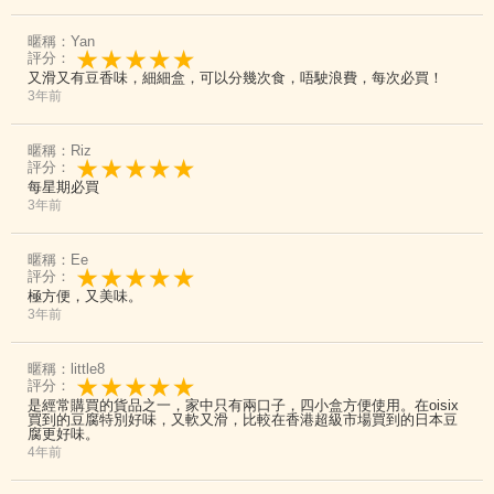
暱稱：Yan
評分：
又滑又有豆香味，細細盒，可以分幾次食，唔駛浪費，每次必買！
3年前
暱稱：Riz
評分：
每星期必買
3年前
暱稱：Ee
評分：
極方便，又美味。
3年前
暱稱：little8
評分：
是經常購買的貨品之一，家中只有兩口子，四小盒方便使用。在oisix 
買到的豆腐特別好味，又軟又滑，比較在香港超級市場買到的日本豆
腐更好味。
4年前