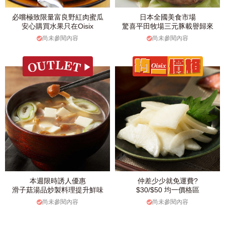
必嚐極致限量富良野紅肉蜜瓜
日本全國美食市場
安心購買水果只在Oisix
驚喜平田牧場三元豚載譽歸來
尚未參閱內容
尚未參閱內容
本週限時誘人優惠
仲差少少就免運費?
滑子菇湯品炒製料理提升鮮味
$30/$50 均一價格區
尚未參閱內容
尚未參閱內容