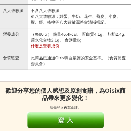
八大致敏源
不含八大致敏源
※八大致敏源：雞蛋、牛奶、花生、蕎麥、小麥、
蝦、蟹、核桃等八大致敏源將會清晰標記。
營養成分
（每80
） 熱量46.4kcal、 蛋白質4.1g、 脂肪2.4g、
g
碳水化合物2.1g、 食鹽量0g
什麼是營養成份
食質監査
此商品已通過Oisix獨自嚴謹的安全基準。（食質監査
委員會）
歡迎分享您的個人感想及原創食譜，為Oisix商
品帶來更多變化！
請先登入再寫食評。