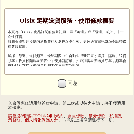
Oisix 定期送貨服務・使用條款摘要
本頁為「Oisix」食品訂閱服務登記頁，設「每週」或「隔週」送貨，非一
次性訂購。
服務根據客戶提供的送貨資料及選擇頻率生效。更改送貨資訊或頻率請聯絡
顧客服務部。
選擇「每週」送貨頻率，逢星期四中午自動生成新訂單；選擇「隔週」送貨
頻率：收貨後隔週星期四中午安排新訂單。如取消當星期送貨訂單，頻率會
自動順延在接下來的星期四中午再次有新訂單。
訂閱訂單所有變更（訂購內容、送貨日程、取消當次送貨）須於個人帳戶及
截單前辦理。
截單後，未取消而生效的訂單將按預設內容安排送貨。
同意
登記時請提供清晰正確送貨地址，地址不完整可能取消訂單或服務。
送貨僅限香港地區，部分地區不可指定時段或不設送貨。偏遠地區所選時段
將自動失效且不另行通知，訂購前請確認服務範圍。
常溫與冷凍商品可能分開配送，敬請留意。
入會優惠僅適用於首次申請。第二次或以後之申請，將不獲適用
「Oisix」食品訂閱服務採月結收費，翌月上旬信用卡一併收費。使用詳情
本優惠。
請參考登記後電郵或網站「網站使用方法」。
虛假資料或重複登記視為欺詐，可取消會員資格、褫奪優惠並保留法律追究
請務必閱讀以下Oisix利用規約
、
會員條款
、
積分條款
、
私隱政
權。如有爭議，Oisix香港擁有最終決定權。
策聲明、個人情報保護方針
。同意以上規條請進行下一步。