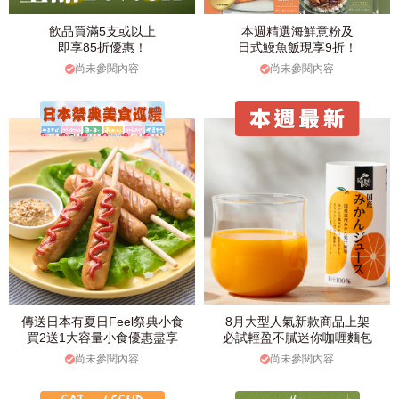
飲品買滿5支或以上
本週精選海鮮意粉及
即享85折優惠！
日式鰻魚飯現享9折！
尚未參閱內容
尚未參閱內容
傳送日本有夏日Feel祭典小食
8月大型人氣新款商品上架
買2送1大容量小食優惠盡享
必試輕盈不膩迷你咖喱麵包
尚未參閱內容
尚未參閱內容