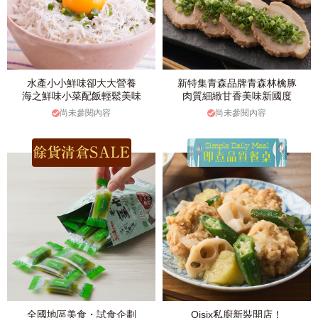
水產小小鮮味卻大大營養
新特集青森品牌青森林檎豚
海之鮮味小菜配飯輕鬆美味
肉質細緻甘香美味新國度
尚未參閱內容
尚未參閱內容
全國地區美食・試食企劃
Oisix私廚新裝開店！