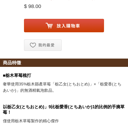
$ 98.00
お気に入り追加
商品特徵
■栃木草莓梳打
奢華使用35%栃木縣產草莓「栃乙女(とちおとめ)」×「栃愛香(とち
あいか)」的無酒精氣泡飲品。
以栃乙女(とちおとめ)」9比栃愛香(とちあいか)1的比例的手摘草
莓！
僅使用栃木草莓製作的精心傑作