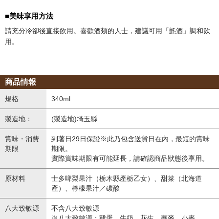
■美味享用方法
請充分冷卻後直接飲用。喜歡酒類的人士，建議可用「氈酒」調和飲
用。
商品情報
規格
340ml
製造地：
(製造地)埼玉縣
賞味・消費
到著日29日保證※此乃包含送貨日在內，最短的賞味
期限
期限。
實際賞味期限有可能延長，請確認商品狀態後享用。
原材料
士多啤梨果汁（栃木縣產栃乙女）、甜菜（北海道
產）、檸檬果汁／碳酸
八大致敏源
不含八大致敏源
※八大致敏源：雞蛋、牛奶、花生、蕎麥、小麥、