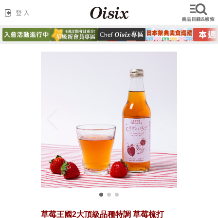
草莓王國2大頂級品種特調 草莓梳打