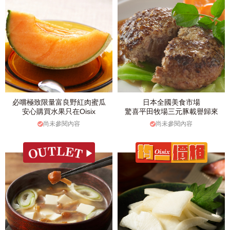
必嚐極致限量富良野紅肉蜜瓜
日本全國美食市場
安心購買水果只在Oisix
驚喜平田牧場三元豚載譽歸來
尚未參閱內容
尚未參閱內容