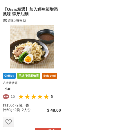
【Oisix精選】加入鰹魚節增添
風味 彈牙沾麵
(製造地)埼玉縣
八大致敏源
小麥
15
5
麵150g×2個、醬
汁50g×2袋 2人份
$ 48.00
お気に入り追加