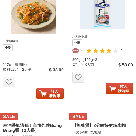
八大致敏源
八大致敏源
小麥
小麥
2
4
300g（100g×3
112g（寬粉60g、
束） 2-3人前
$ 58.00
醬料52g） 2人份
$ 38.00
お気に入り追加
お気に入り追加
SALE
SALE
麻油香氣濃郁！辛辣炸醬Biang
【無麩質】2分鐘快煮糙米麵
Biang麵（2人份）
（製造地）宮城縣