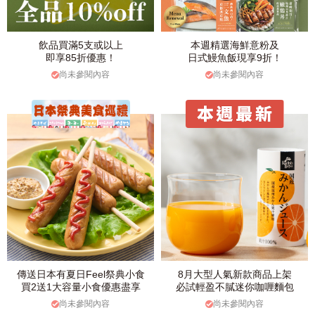
飲品買滿5支或以上
本週精選海鮮意粉及
即享85折優惠！
日式鰻魚飯現享9折！
尚未參閱內容
尚未參閱內容
傳送日本有夏日Feel祭典小食
8月大型人氣新款商品上架
買2送1大容量小食優惠盡享
必試輕盈不膩迷你咖喱麵包
尚未參閱內容
尚未參閱內容