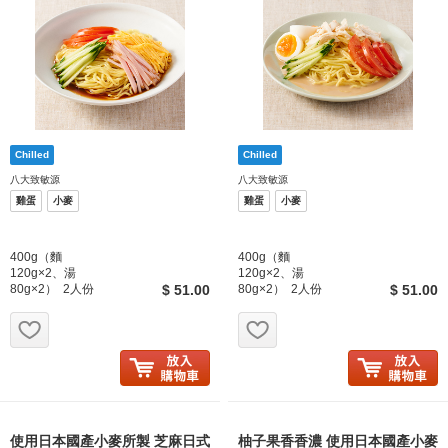
八大致敏源
八大致敏源
雞蛋
小麥
雞蛋
小麥
400g（麵
400g（麵
120g×2、湯
120g×2、湯
80g×2） 2人份
$ 51.00
80g×2） 2人份
$ 51.00
お気に入り追加
お気に入り追加
使用日本國產小麥所製 芝麻日式
柚子果香香濃 使用日本國產小麥