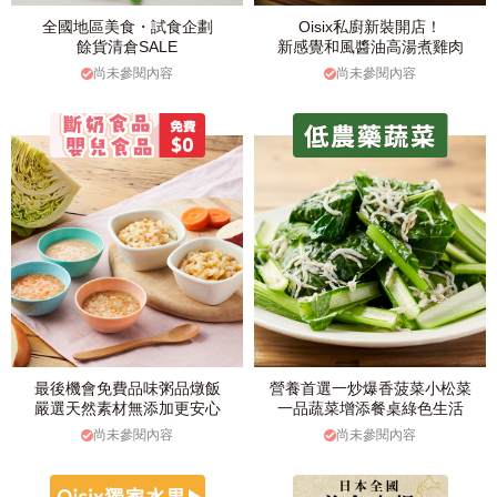
全國地區美食・試食企劃
Oisix私廚新裝開店！
餘貨清倉SALE
新感覺和風醬油高湯煮雞肉
尚未參閱內容
尚未參閱內容
最後機會免費品味粥品燉飯
營養首選一炒爆香菠菜小松菜
嚴選天然素材無添加更安心
一品蔬菜增添餐桌綠色生活
尚未參閱內容
尚未參閱內容