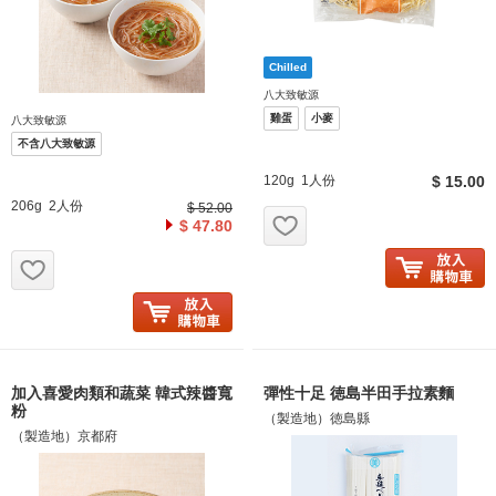
八大致敏源
雞蛋
小麥
八大致敏源
不含八大致敏源
120g 1人份
$ 15.00
206g 2人份
$ 52.00
お気に入り追加
$ 47.80
お気に入り追加
加入喜愛肉類和蔬菜 韓式辣醬寬
彈性十足 徳島半田手拉素麵
粉
（製造地）徳島縣
（製造地）京都府