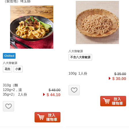
（製造地）埼玉縣
八大致敏源
不含八大致敏源
八大致敏源
花生
小麥
100g 1人份
$ 35.00
$ 30.00
310g（麵
お気に入り追加
120g×2，湯
$ 48.00
35g×2） 2人份
$ 44.10
お気に入り追加