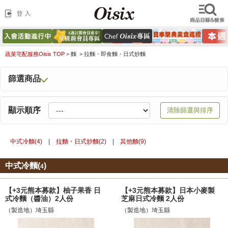
蔬菜宅配服務Oisix TOP
>
麵 >
拉麵・即食麵・日式炒麵
篩選商品
顯示順序
清除篩選與排序
中式冷麵(
4
)
|
拉麵・日式炒麵(
2
)
|
其他麵(
9
)
中式冷麵(
)
4
【+3元熊本募款】柚子果香 日
【+3元熊本募款】日本小麥製
式冷麵（醬油）2人份
芝麻日式冷麵 2人份
（製造地）埼玉縣
（製造地）埼玉縣