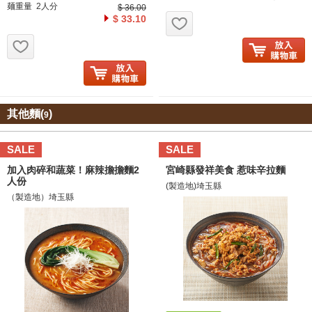
麺重量 2人分
$ 36.00
お気に入り追加
$ 33.10
お気に入り追加
其他麵(
)
9
SALE
SALE
加入肉碎和蔬菜！麻辣擔擔麵2
宮崎縣發祥美食 惹味辛拉麵
人份
(製造地)埼玉縣
（製造地）埼玉縣