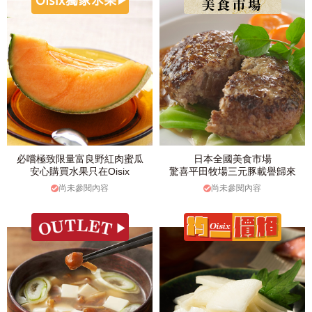
必嚐極致限量富良野紅肉蜜瓜
日本全國美食市場
安心購買水果只在Oisix
驚喜平田牧場三元豚載譽歸來
尚未參閱內容
尚未參閱內容