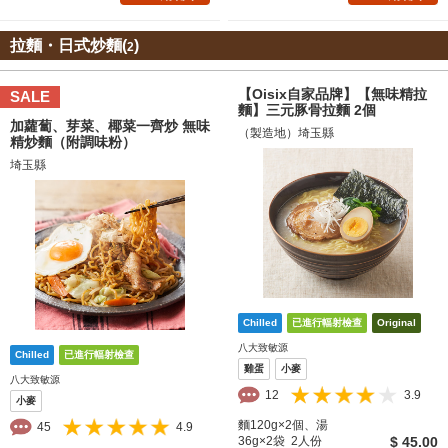
拉麵・日式炒麵(
)
2
【Oisix自家品牌】【無味精拉
SALE
麵】三元豚骨拉麵 2個
加蘿蔔、芽菜、椰菜一齊炒 無味
（製造地）埼玉縣
精炒麵（附調味粉）
埼玉縣
八大致敏源
雞蛋
小麥
八大致敏源
12
3.9
小麥
麵120g×2個、湯
45
4.9
36g×2袋 2人份
$ 45.00