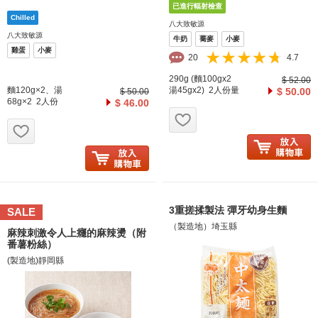
八大致敏源
八大致敏源
牛奶
蕎麥
小麥
雞蛋
小麥
20
4.7
290g (麵100gx2
$ 52.00
麵120g×2、湯
湯45gx2) 2人份量
$ 50.00
$ 50.00
68g×2 2人份
$ 46.00
お気に入り追加
お気に入り追加
3重搓揉製法 彈牙幼身生麵
SALE
（製造地）埼玉縣
麻辣刺激令人上癮的麻辣燙（附
番薯粉絲）
(製造地)靜岡縣