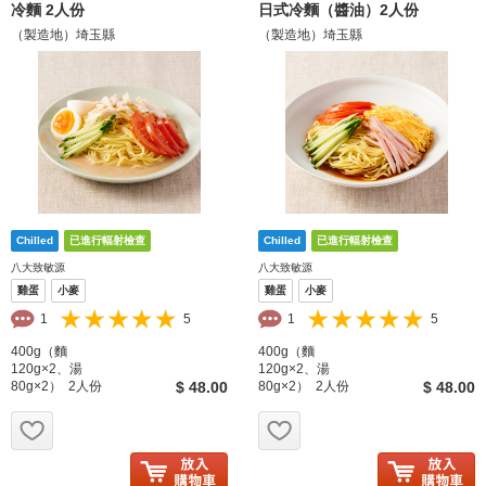
冷麵 2人份
日式冷麵（醬油）2人份
（製造地）埼玉縣
（製造地）埼玉縣
八大致敏源
八大致敏源
雞蛋
小麥
雞蛋
小麥
1
5
1
5
400g（麵
400g（麵
120g×2、湯
120g×2、湯
80g×2） 2人份
$ 48.00
80g×2） 2人份
$ 48.00
お気に入り追加
お気に入り追加