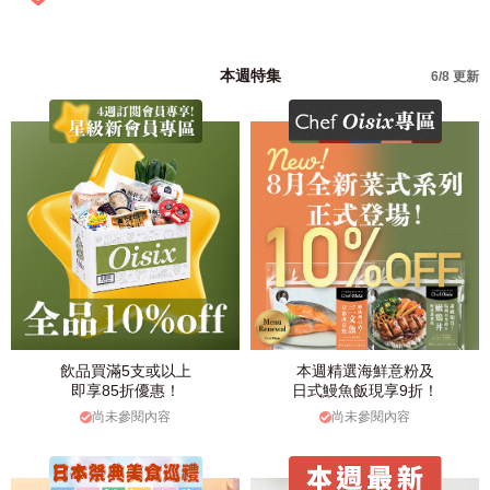
本週特集
6/8 更新
飲品買滿5支或以上
本週精選海鮮意粉及
即享85折優惠！
日式鰻魚飯現享9折！
尚未參閱內容
尚未參閱內容