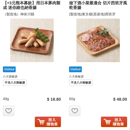
【+3元熊本募款】用日本豚肉製
做下酒小菜最適合 切片西班牙風
成 迷你維也納香腸
乾香腸
（製造地）神奈川縣
(製造地)東京都(原産地)西班牙
八大致敏源
八大致敏源
不含八大致敏源
不含八大致敏源
49g
$ 18.80
60g
$ 48.00
お気に入り追加
お気に入り追加