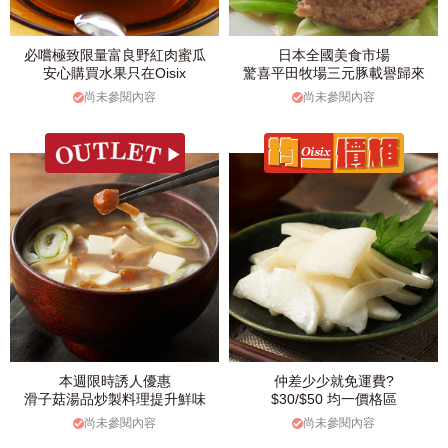
必嚐極致限量富良野紅肉蜜瓜
日本全國美食市場
安心購買水果只在Oisix
驚喜平田牧場三元豚載譽歸來
尚未參閱內容
尚未參閱內容
本週限時誘人優惠
仲差少少就免運費?
滑子菇湯品炒製料理提升鮮味
$30/$50 均一價格區
尚未參閱內容
尚未參閱內容