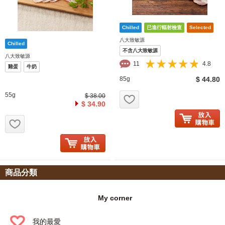
八大致敏源
不含八大致敏源
八大致敏源
11
4.8
雞蛋
牛奶
85g
$ 44.80
お気に入り追加
55g
$ 38.00
$ 34.90
お気に入り追加
商品分類
My corner
我的最愛