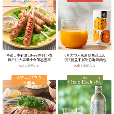
傳送日本有夏日Feel祭典小食
8月大型人氣新款商品上架
買2送1大容量小食優惠盡享
必試輕盈不膩迷你咖喱麵包
尚未參閱內容
尚未參閱內容