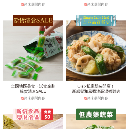
尚未參閱內容
尚未參閱內容
全國地區美食・試食企劃
Oisix私廚新裝開店！
餘貨清倉SALE
新感覺和風醬油高湯煮雞肉
尚未參閱內容
尚未參閱內容