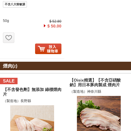
不含八大致敏源
50g
$ 52.80
$ 50.00
お気に入り追加
煙肉(
)
2
【Oisix精選】【不含亞硝酸
SALE
鈉】用日本豚肉製成 煙肉片
【不含發色劑】無添加 綠標煙肉
（製造地）神奈川縣
片
（製造地）長野縣