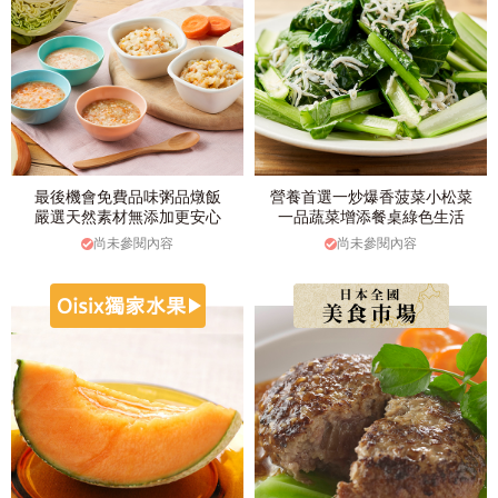
最後機會免費品味粥品燉飯
營養首選一炒爆香菠菜小松菜
嚴選天然素材無添加更安心
一品蔬菜增添餐桌綠色生活
尚未參閱內容
尚未參閱內容