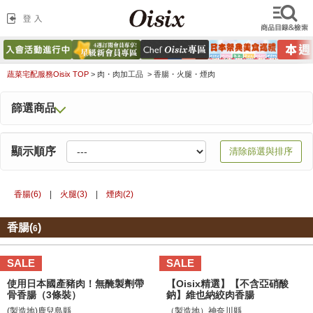
蔬菜宅配服務Oisix TOP
>
肉・肉加工品 >
香腸・火腿・煙肉
篩選商品
顯示順序
清除篩選與排序
香腸(
6
)
|
火腿(
3
)
|
煙肉(
2
)
香腸(
)
6
SALE
SALE
使用日本國產豬肉！無醃製劑帶
【Oisix精選】【不含亞硝酸
骨香腸（3條裝）
鈉】維也納絞肉香腸
(製造地)鹿兒島縣
（製造地）神奈川縣