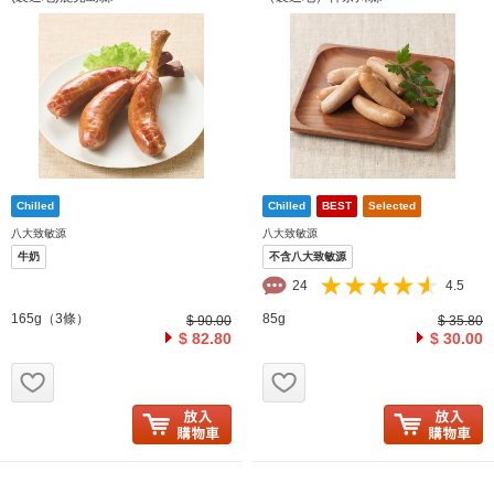
八大致敏源
八大致敏源
牛奶
不含八大致敏源
24
4.5
165g（3條）
85g
$ 90.00
$ 35.80
$ 82.80
$ 30.00
お気に入り追加
お気に入り追加