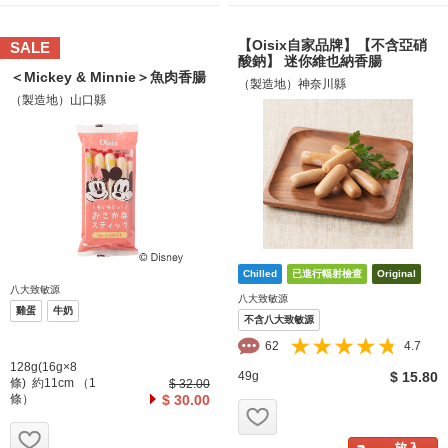
【Oisix自家品牌】【不含亞硝
SALE
酸鈉】 迷你維也納香腸
＜Mickey & Minnie＞魚肉香腸
（製造地）神奈川縣
（製造地）山口縣
八大致敏源
八大致敏源
雞蛋
牛奶
不含八大致敏源
62
4.7
128g(16g×8
49g
$ 15.80
條) 約11cm （1
$ 32.00
條）
$ 30.00
お気に入り追加
お気に入り追加