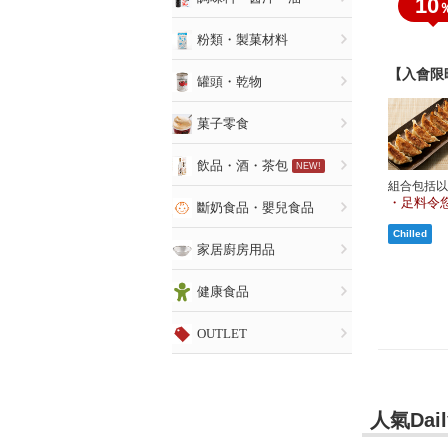
10
粉類・製菓材料
【入會限
罐頭・乾物
菓子零食
飲品・酒・茶包
組合包括以
足料令您
斷奶食品・嬰兒食品
家居廚房用品
健康食品
OUTLET
人氣Dai