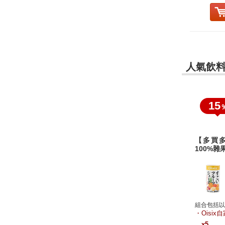
人氣飲料
15
【多買多
100%雜
組合包括以
Oisi
x5