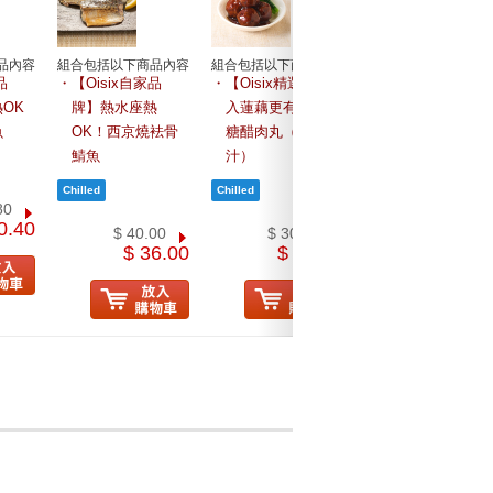
組合包括以下商品內
【Oisix精選】無
品內容
組合包括以下商品內容
組合包括以下商品內容
品
【Oisix自家品
【Oisix精選】加
味精 野菜魚餅 4
OK
牌】熱水座熱
入蓮藕更有咬口
魚
OK！西京燒袪骨
糖醋肉丸（黑醋醬
鯖魚
汁）
$ 48.00
$ 43.2
80
0.40
$ 40.00
$ 30.00
$ 36.00
$ 27.00