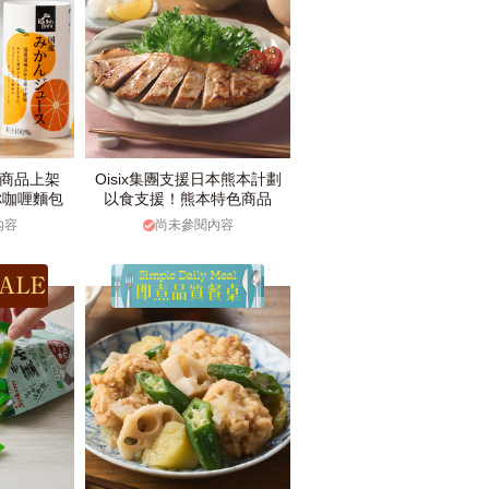
款商品上架
Oisix集團支援日本熊本計劃
你咖喱麵包
以食支援！熊本特色商品
內容
尚未參閱內容