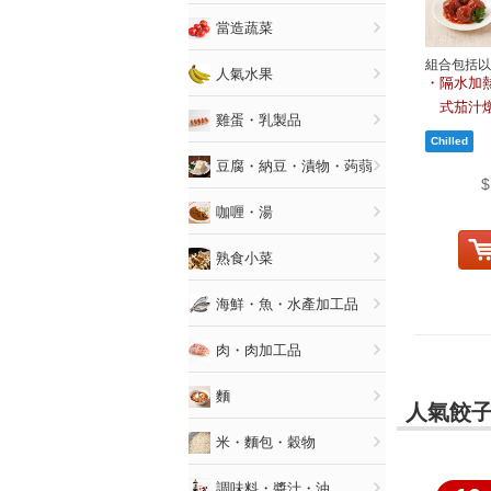
當造蔬菜
組合包括以
人氣水果
隔水加熱
式茄汁
雞蛋・乳製品
豆腐・納豆・漬物・蒟蒻
$
咖喱・湯
熟食小菜
海鮮・魚・水產加工品
肉・肉加工品
麵
人氣餃子
米・麵包・穀物
調味料・醬汁・油