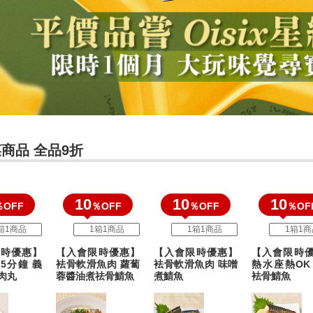
商品 全品9折
10
10
10
％OFF
％OFF
％OFF
％OF
箱1商品
1箱1商品
1箱1商品
1箱1商
時優惠】
【入會限時優惠】
【入會限時優惠】
【入會限時
5分鐘 義
袪骨軟滑魚肉 蘿蔔
袪骨軟滑魚肉 味噌
熱水座熱OK
肉丸
蓉醬油煮祛骨鯖魚
煮鯖魚
袪骨鯖魚