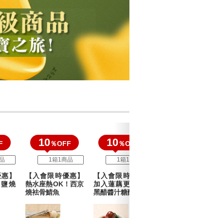
10
10
10
F
％OFF
％OFF
％OFF
品
1箱1商品
1箱1商品
1箱1商品
優惠】
【入會限時優惠】
【入會限時優惠】
【入會限時優惠
 鹽燒
熱水座熱OK！西京
加入蓮藕更有咬口
無味精 野菜魚餅
燒袪骨鯖魚
黑醋醬汁糖醋肉丸