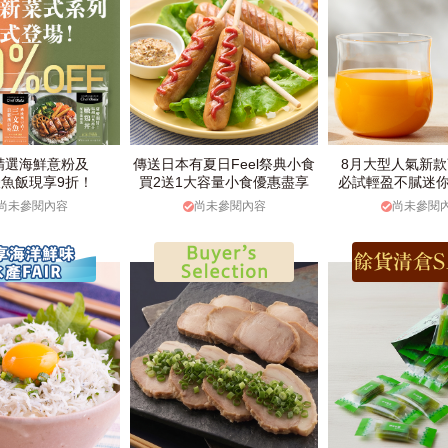
精選海鮮意粉及
傳送日本有夏日Feel祭典小食
8月大型人氣新
魚飯現享9折！
買2送1大容量小食優惠盡享
必試輕盈不膩迷
尚未參閱內容
尚未參閱內容
尚未參閱