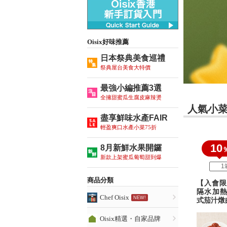
Oisix好味推薦
日本祭典美食巡禮
祭典屋台美食大特價
最強小編推薦3選
全擁甜蜜瓜生腐皮麻辣燙
人氣小菜
盡享鮮味水產FAIR
輕盈爽口水產小菜75折
10
8月新鮮水果開鑼
新款上架蜜瓜葡萄甜到爆
1
商品分類
【入會限
隔水加熱
Chef Oisix
式茄汁燉
Oisix精選・自家品牌