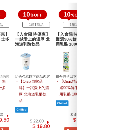
10
10
10
F
％OFF
％OFF
％OFF
品
1箱1商品
1箱1商品
1箱1商品
優惠】
【入會限時優惠】
【入會限時優惠】
【入會限時優惠
 士多
一試愛上的濃厚 北
嚴選90%鮮牛乳 飲
北海道牛乳函館3.
海道乳酪飲品
用乳酪 1000ml
牛奶
品內容
組合包括以下商品內容
組合包括以下商品內容
組合包括以下商品內
選】無
【Oisix自家品
【Oisix精選】嚴
【Oisix精選】北
士多
牌】一試愛上的濃
選90%鮮牛乳 飲
海道函館3.7牛奶
個
厚 北海道乳酪飲
用乳酪 1000ml
品
$ 48.80
$ 43.9
80
$ 49.00
9.50
$ 44.10
$ 22.00
$ 19.80