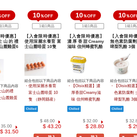
10
10
10
％OFF
％OFF
％OFF
％OF
箱1商品
1箱1商品
1箱1商品
1箱1商
時優惠】
【入會限時優惠】
【入會限時優惠】
【入會限時
士山的禮
使用深層水養育 富
濃厚香甜Creamy
無色素防腐劑
山麓雞蛋6
士山麓啡蛋 10隻
滋味 信州蜂蜜乳酪
啤梨乳酪 3個
組合包括以下商品內容
組合包括以下商品內容
組合包括以下商
使用深層水養育
【Oisix精選】濃
【Oisix精
下商品內容
士山的禮
富士山麓啡蛋 10
厚香甜Creamy滋
色素防腐劑 
士山麓雞蛋
隻 （静岡縣産）
味 信州蜂蜜乳酪
啤梨乳酪 3
$ 48.00
$ 32.00
$ 32.
$ 43.20
$ 28.80
$ 2
 35.00
$ 31.50