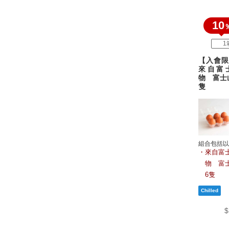
10
1
【入會限
來自富
物 富士
隻
組合包括以
來自富
物 富
6隻
$