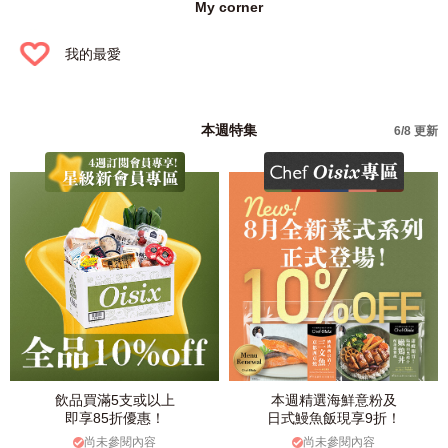
My corner
我的最愛
本週特集
6/8 更新
飲品買滿5支或以上
本週精選海鮮意粉及
即享85折優惠！
日式鰻魚飯現享9折！
尚未參閱內容
尚未參閱內容