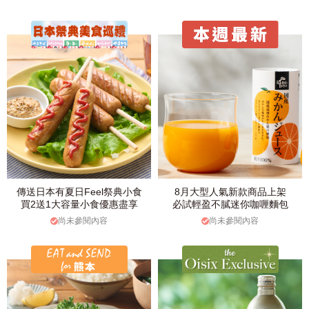
傳送日本有夏日Feel祭典小食
8月大型人氣新款商品上架
買2送1大容量小食優惠盡享
必試輕盈不膩迷你咖喱麵包
尚未參閱內容
尚未參閱內容