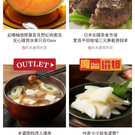
必嚐極致限量富良野紅肉蜜瓜
日本全國美食市場
安心購買水果只在Oisix
驚喜平田牧場三元豚載譽歸來
尚未參閱內容
尚未參閱內容
本週限時誘人優惠
仲差少少就免運費?