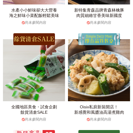
水產小小鮮味卻大大營養
新特集青森品牌青森林檎豚
海之鮮味小菜配飯輕鬆美味
肉質細緻甘香美味新國度
尚未參閱內容
尚未參閱內容
全國地區美食・試食企劃
Oisix私廚新裝開店！
餘貨清倉SALE
新感覺和風醬油高湯煮雞肉
尚未參閱內容
尚未參閱內容