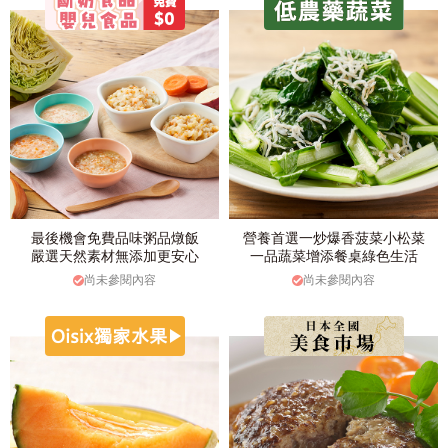
最後機會免費品味粥品燉飯
營養首選一炒爆香菠菜小松菜
嚴選天然素材無添加更安心
一品蔬菜增添餐桌綠色生活
尚未參閱內容
尚未參閱內容