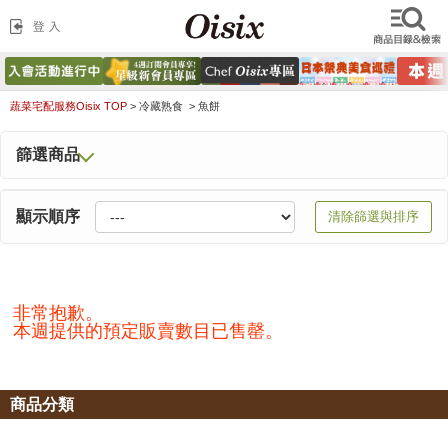
蔬菜宅配服務Oisix TOP
>
冷藏熟食 >
魚餅
篩選商品
顯示順序
清除篩選與排序
非常抱歉。
本週提供的預定販賣數目已售罄。
商品分類