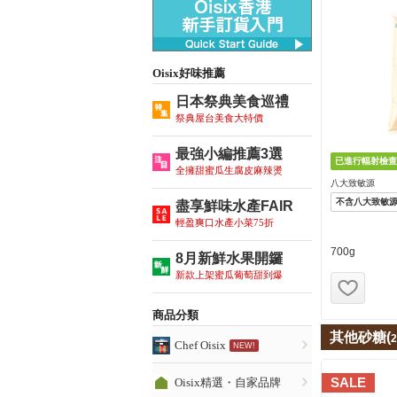
Oisix好味推薦
日本祭典美食巡禮
祭典屋台美食大特價
最強小編推薦3選
全擁甜蜜瓜生腐皮麻辣燙
八大致敏源
不含八大致敏
盡享鮮味水產FAIR
輕盈爽口水產小菜75折
700g
8月新鮮水果開鑼
新款上架蜜瓜葡萄甜到爆
お気
商品分類
其他砂糖(
2
Chef Oisix
NEW!
SALE
Oisix精選・自家品牌