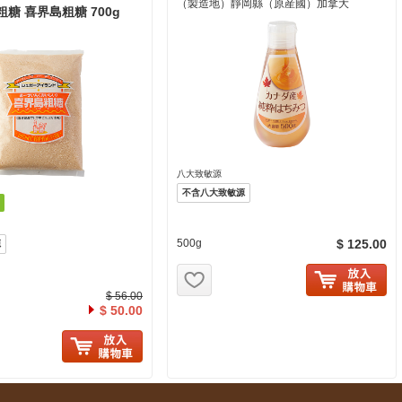
（製造地）靜岡縣（原産國）加拿大
糖 喜界島粗糖 700g
八大致敏源
不含八大致敏源
500g
$ 125.00
源
お気に入り追加
$ 56.00
$ 50.00
に入り追加