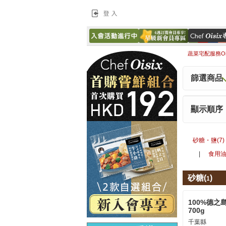
登入
蔬菜宅配服務Ois
篩選商品
顯示順序
砂糖・鹽(7)
|
食用油(
砂糖(
)
1
100%德之
700g
千葉縣