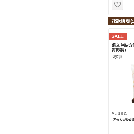
お気
花款鹽糖(
1
SALE
獨立包裝方
賀縣製）
滋賀縣
八大致敏源
不含八大致敏