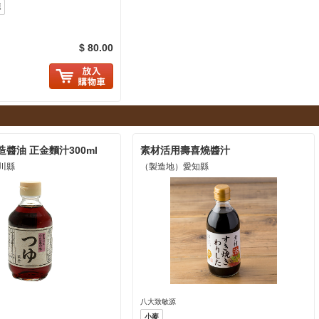
源
$ 80.00
に入り追加
醬油 正金麵汁300ml
素材活用壽喜燒醬汁
川縣
（製造地）愛知縣
八大致敏源
小麥