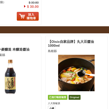
×8個）
$ 30.80
$ 30.00
に入り追加
【Oisix自家品牌】丸大豆醬油
1000ml
小麥釀造 本釀造醬油
島根縣
葉縣
八大致敏源
小麥