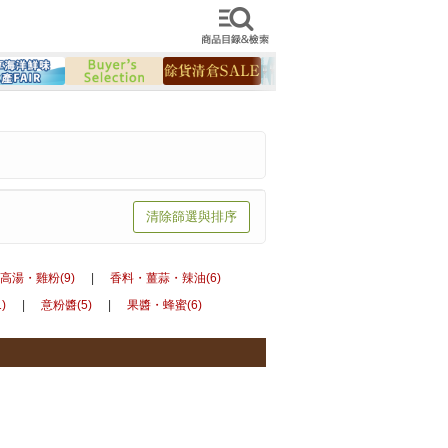
檢索商品
清除篩選與排序
高湯・雞粉(9)
|
香料・薑蒜・辣油(6)
)
|
意粉醬(5)
|
果醬・蜂蜜(6)