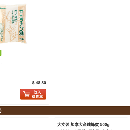
源
$ 48.80
に入り追加
)
大支裝 加拿大産純蜂蜜 500g