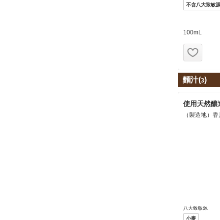
不含八大致敏
100mL
お気
麵汁(
)
3
使用天然釀造
（製造地）香
八大致敏源
小麥