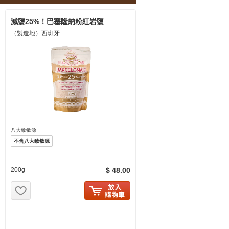
減鹽25%！巴塞隆納粉紅岩鹽
（製造地）西班牙
八大致敏源
不含八大致敏源
200g
$ 48.00
お気に入り追加