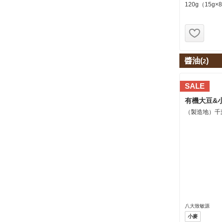
120g（15g
お気
醬油(
)
2
SALE
有機大豆&
（製造地）千
八大致敏源
小麥