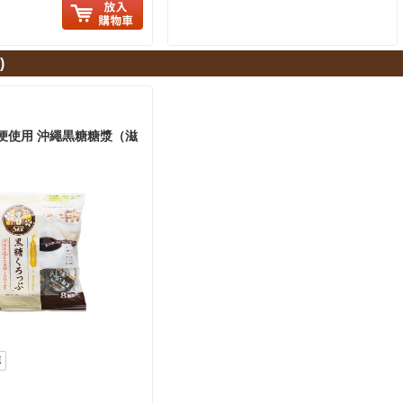
に入り追加
)
便使用 沖繩黒糖糖漿（滋
源