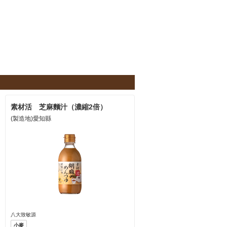
素材活 芝麻麵汁（濃縮2倍）
(製造地)愛知縣
八大致敏源
小麥