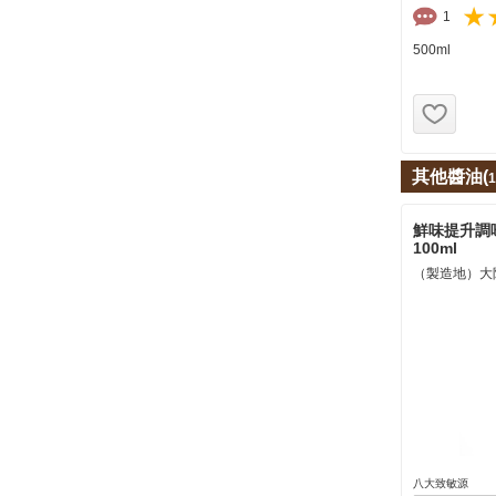
1
500ml
お気
其他醬油(
1
鮮味提升調味
100ml
（製造地）大
八大致敏源