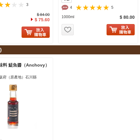
3
4
5
$ 84.00
1000ml
$ 80.00
$ 75.60
お気に入り追加
に入り追加
)
料 鯷魚醬（Anchovy）
阪府（原產地）石川縣