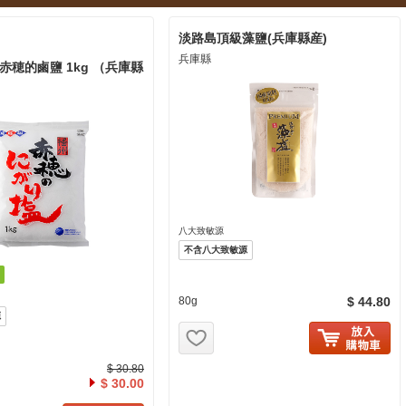
淡路島頂級藻鹽(兵庫縣産)
兵庫縣
赤穂的鹵鹽 1kg （兵庫縣
八大致敏源
不含八大致敏源
80g
$ 44.80
源
お気に入り追加
$ 30.80
$ 30.00