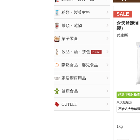
粉類・製菓材料
SALE
含天然鹽滷 
罐頭・乾物
製）
兵庫縣
菓子零食
飲品・酒・茶包
NEW!
斷奶食品・嬰兒食品
家居廚房用品
健康食品
八大致敏源
OUTLET
不含八大致敏
1kg