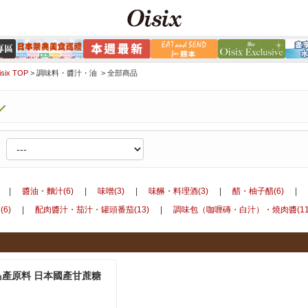
ix TOP
>
調味料・醬汁・油 >
全部商品
|
醬油・麵汁(6)
|
味噌(3)
|
味醂・料理酒(3)
|
醋・柚子醋(6)
|
6)
|
配肉醬汁・茄汁・罐頭番茄(13)
|
調味包（咖喱磚・白汁）・燒肉醬(11
島產原料 日本國產甘蔗糖