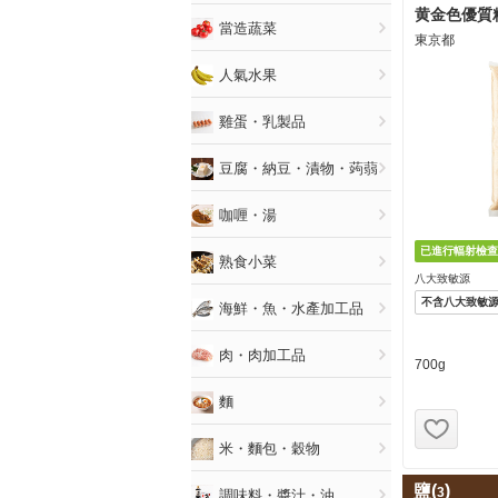
黄金色優質粗
當造蔬菜
東京都
人氣水果
雞蛋・乳製品
豆腐・納豆・漬物・蒟蒻
咖喱・湯
熟食小菜
八大致敏源
不含八大致敏
海鮮・魚・水產加工品
肉・肉加工品
700g
麵
お気
米・麵包・穀物
鹽(
)
3
調味料・醬汁・油