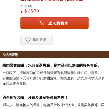
$ 28.00
$ 25.70
お気に入り追加
商品特徵
果肉緊實細緻，水分充盈爽脆，是本品引以為傲的特色青瓜。
一口咬下，清脆爽口的口感伴隨清新香氣與淡雅甜味在口中蔓延。生
食更能盡情享受青瓜濃郁的鮮甜滋味。如需生食，請先用清水洗淨表
面污垢後再食用。
適合用於淺漬、沙律及炒菜等多種料理！
澀味少，清爽怡人的風味，無論用於沙律或淺漬，還是與雞蛋等一同