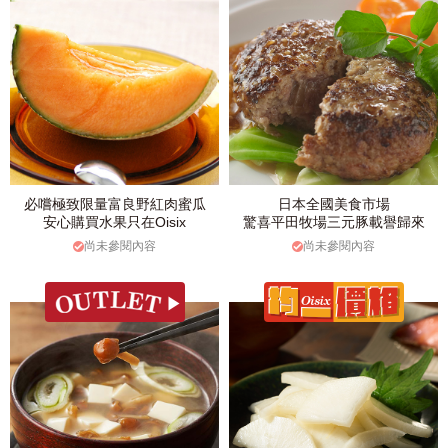
必嚐極致限量富良野紅肉蜜瓜
日本全國美食市場
安心購買水果只在Oisix
驚喜平田牧場三元豚載譽歸來
尚未參閱內容
尚未參閱內容