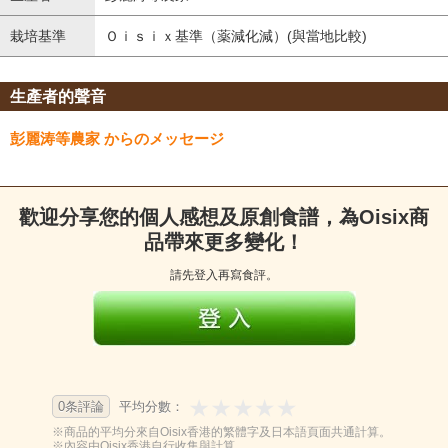
栽培基準
Ｏｉｓｉｘ基準（薬減化減）(與當地比較)
生產者的聲音
彭麗涛等農家 からのメッセージ
歡迎分享您的個人感想及原創食譜，為Oisix商
品帶來更多變化！
請先登入再寫食評。
0条評論
平均分數：
※商品的平均分來自Oisix香港的繁體字及日本語頁面共通計算。
※內容由Oisix香港自行收集與計算。