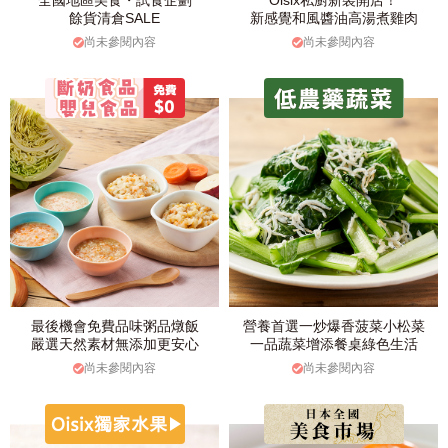
全國地區美食・試食企劃
Oisix私廚新裝開店！
餘貨清倉SALE
新感覺和風醬油高湯煮雞肉
尚未參閱內容
尚未參閱內容
最後機會免費品味粥品燉飯
營養首選一炒爆香菠菜小松菜
嚴選天然素材無添加更安心
一品蔬菜增添餐桌綠色生活
尚未參閱內容
尚未參閱內容