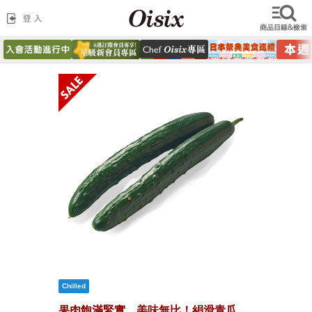
果肉飽滿緊實，美味無比！絹滑青瓜