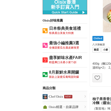
Oisix好味推薦
日本祭典美食巡禮
祭典屋台美食大特價
最強小編推薦3選
八大致敏源
全擁甜蜜瓜生腐皮麻辣燙
雞蛋
小麥
盡享鮮味水產FAIR
輕盈爽口水產小菜75折
400g（麵120
湯80g×2） 
8月新鮮水果開鑼
お気
新款上架蜜瓜葡萄甜到爆
商品分類
Chef Oisix
柚子果香香
冷麵（醬油
Oisix精選・自家品牌
（製造地）埼