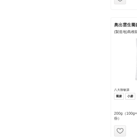
奥出雲生蕎
(製造地)島根
八大致敏源
蕎麥
小麥
200g（100g
份）
お気