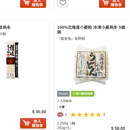
岐烏冬
100%北海道小麥粉 冷凍小麥烏冬 5個
裝
川縣
（製造地）長野縣
八大致敏源
小麥
$ 45.00
2
5
に入り追加
1,250g（麵
250g×5）
$ 58.00