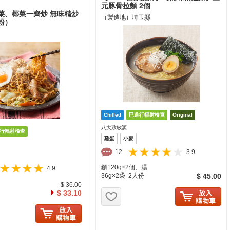
元豚骨拉麵 2個
菜、椰菜一齊炒 無味精炒
（製造地）埼玉縣
粉）
八大致敏源
雞蛋
小麥
12
3.9
麵120g×2個、湯
4.9
36g×2袋 2人份
$ 45.00
$ 36.00
お気に入り追加
$ 33.10
に入り追加