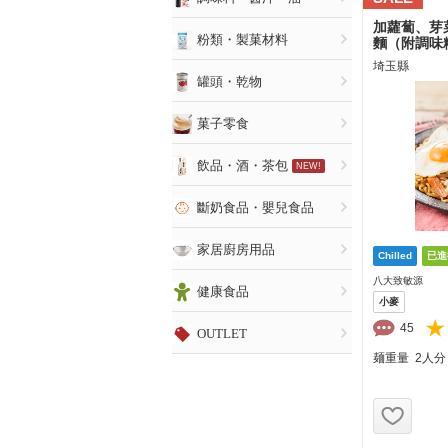
加蘿蔔、芽
粉類・製菓材料
麵（附調味
埼玉縣
罐頭・乾物
菓子零食
飲品・酒・茶包
斷奶食品・嬰兒食品
家居廚房用品
八大致敏源
健康食品
小麥
45
OUTLET
麺重量 2人分
お気