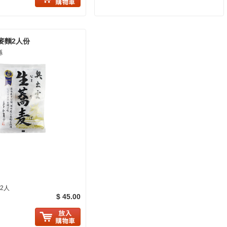
麥麵2人份
縣
×2人
$ 45.00
に入り追加