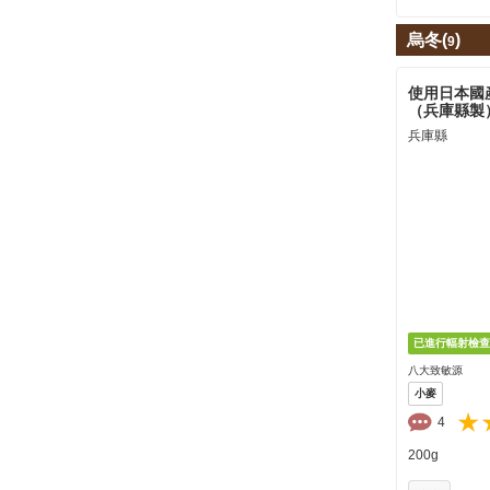
烏冬(
)
9
使用日本國産
（兵庫縣製
兵庫縣
八大致敏源
小麥
4
200g
お気