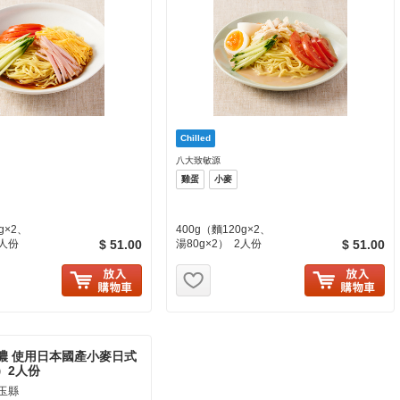
八大致敏源
雞蛋
小麥
g×2、
400g（麵120g×2、
2人份
$ 51.00
湯80g×2） 2人份
$ 51.00
に入り追加
お気に入り追加
濃 使用日本國產小麥日式
）2人份
玉縣