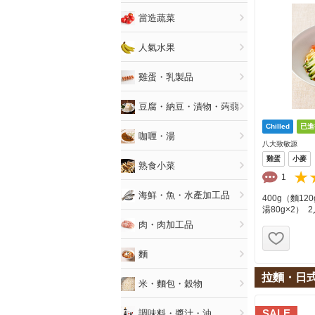
當造蔬菜
人氣水果
雞蛋・乳製品
豆腐・納豆・漬物・蒟蒻
咖喱・湯
八大致敏源
雞蛋
小麥
熟食小菜
1
海鮮・魚・水產加工品
400g（麵120
湯80g×2） 
肉・肉加工品
お気
麵
拉麵・日式
米・麵包・穀物
SALE
調味料・醬汁・油