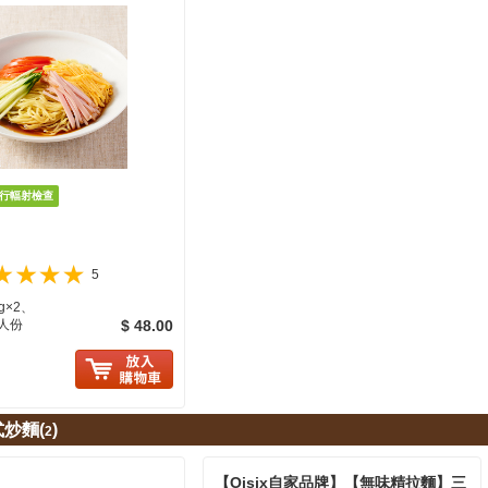
5
g×2、
2人份
$ 48.00
に入り追加
炒麵(
)
2
【Oisix自家品牌】【無味精拉麵】三