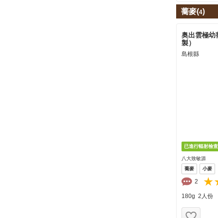
蕎麥(
)
4
奥出雲極幼蕎
製）
島根縣
八大致敏源
蕎麥
小麥
2
180g 2人份
お気