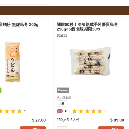
麵粉 無鹽烏冬 200g
關鍵60秒！冷凍熟成手延優質烏冬
）
250g×5個 賞味期限30/9
宮城縣
八大致敏源
小麥
5
10
5
$ 27.80
250g×5 5人份
$ 85.00
に入り追加
お気に入り追加