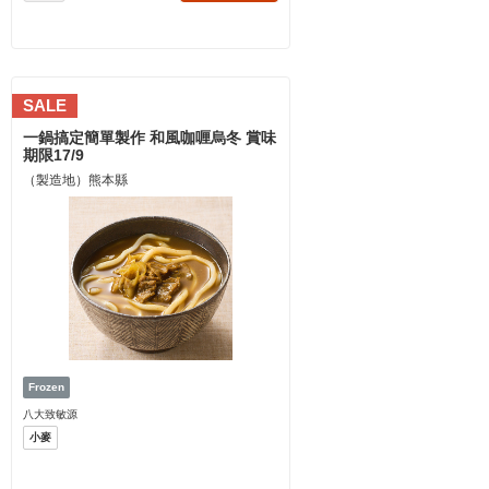
SALE
一鍋搞定簡單製作 和風咖喱烏冬 賞味
期限17/9
（製造地）熊本縣
八大致敏源
小麥