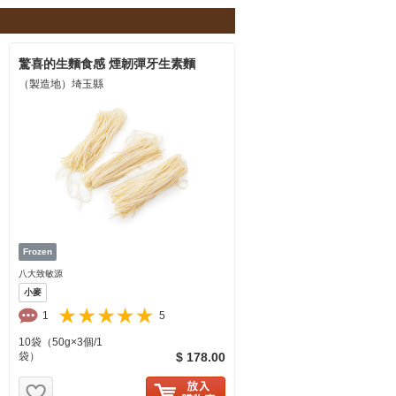
驚喜的生麵食感 煙韌彈牙生素麵
（製造地）埼玉縣
八大致敏源
小麥
1
5
10袋（50g×3個/1
袋）
$ 178.00
お気に入り追加