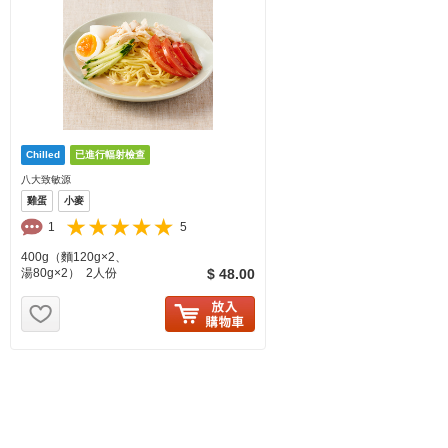
八大致敏源
雞蛋
小麥
1
5
400g（麵120g×2、
湯80g×2） 2人份
$ 48.00
お気に入り追加