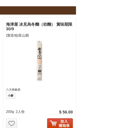
海津屋 冰見烏冬麵（幼麵） 賞味期限
30/9
(製造地)富山縣
八大致敏源
小麥
200g 2人份
$ 56.00
お気に入り追加