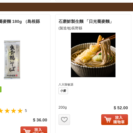
麥麵 180g （島根縣
石磨鮮製生麵 「日光蕎麥麵」
(製造地)長野縣
八大致敏源
小麥
200g
$ 52.00
5
お気に入り追加
$ 36.00
に入り追加