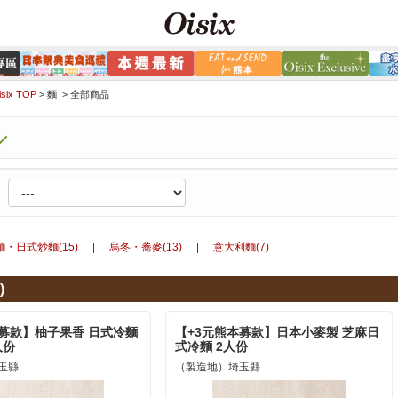
ix TOP
>
麵 >
全部商品
・日式炒麵(15)
|
烏冬・蕎麥(13)
|
意大利麵(7)
)
本募款】柚子果香 日式冷麵
【+3元熊本募款】日本小麥製 芝麻日
人份
式冷麵 2人份
玉縣
（製造地）埼玉縣