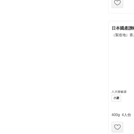
日本國產讃
（製造地）香
八大致敏源
小麥
400g 4人份
お気