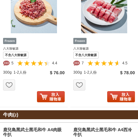
八大致敏源
八大致敏源
不含八大致敏源
不含八大致敏源
5
4.4
7
4.5
300g 1-2人份
$ 76.00
300g 1-2人份
$ 78.00
お気に入り追加
お気に入り追加
牛肉(
)
2
鹿兒島黑武士黑毛和牛 A4肉眼
鹿兒島黑武士黑毛和牛 A4西冷
牛扒
牛扒