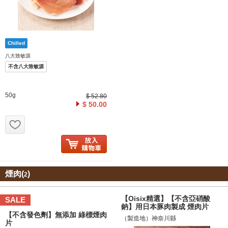
八大致敏源
不含八大致敏源
50g
$ 52.80
$ 50.00
お気に入り追加
煙肉(
)
2
【Oisix精選】【不含亞硝酸
SALE
鈉】用日本豚肉製成 煙肉片
【不含發色劑】無添加 綠標煙肉
（製造地）神奈川縣
片