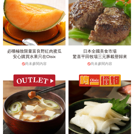
必嚐極致限量富良野紅肉蜜瓜
日本全國美食市場
安心購買水果只在Oisix
驚喜平田牧場三元豚載譽歸來
尚未參閱內容
尚未參閱內容