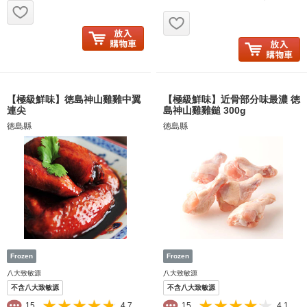
お気に入り追加
お気に入り追加
【極級鮮味】徳島神山雞雞中翼
【極級鮮味】近骨部分味最濃 徳
連尖
島神山雞雞鎚 300g
徳島縣
徳島縣
八大致敏源
八大致敏源
不含八大致敏源
不含八大致敏源
15
4.7
15
4.1