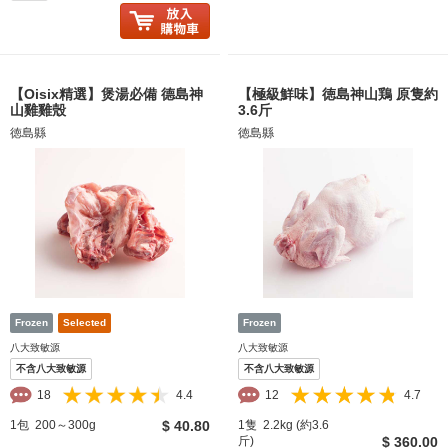
【Oisix精選】煲湯必備 德島神
【極級鮮味】徳島神山鶏 原隻約
山雞雞殼
3.6斤
徳島縣
徳島縣
八大致敏源
八大致敏源
不含八大致敏源
不含八大致敏源
18
4.4
12
4.7
1包 200～300g
$ 40.80
1隻 2.2kg (約3.6
斤)
$ 360.00