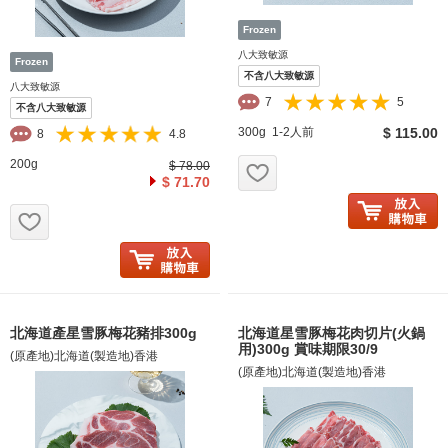
八大致敏源
不含八大致敏源
八大致敏源
7
5
不含八大致敏源
300g 1-2人前
$ 115.00
8
4.8
お気に入り追加
200g
$ 78.00
$ 71.70
お気に入り追加
北海道產星雪豚梅花豬排300g
北海道星雪豚梅花肉切片(火鍋
用)300g 賞味期限30/9
(原產地)北海道(製造地)香港
(原產地)北海道(製造地)香港