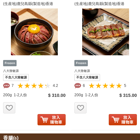
(生産地)鹿兒島縣(製造地)香港
(生産地)鹿兒島縣(製造地)香港
八大致敏源
八大致敏源
不含八大致敏源
不含八大致敏源
7
4.2
6
5
200g 1-2人份
$ 310.00
200g 1-2人份
$ 315.00
お気に入り追加
お気に入り追加
香腸(
)
6