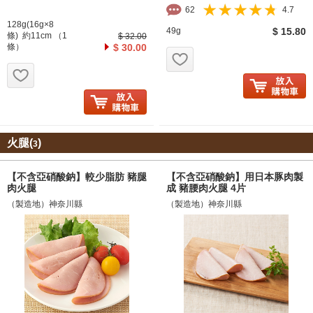
62
4.7
128g(16g×8
49g
$ 15.80
條) 約11cm （1
$ 32.00
條）
$ 30.00
お気に入り追加
お気に入り追加
火腿(
)
3
【不含亞硝酸鈉】較少脂肪 豬腿
【不含亞硝酸鈉】用日本豚肉製
肉火腿
成 豬腰肉火腿 4片
（製造地）神奈川縣
（製造地）神奈川縣