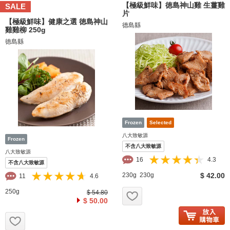
【極級鮮味】徳島神山雞 生薑雞
SALE
片
【極級鮮味】健康之選 徳島神山
德島縣
雞雞柳 250g
徳島縣
八大致敏源
不含八大致敏源
八大致敏源
16
4.3
不含八大致敏源
230g 230g
$ 42.00
11
4.6
お気に入り追加
250g
$ 54.80
$ 50.00
お気に入り追加