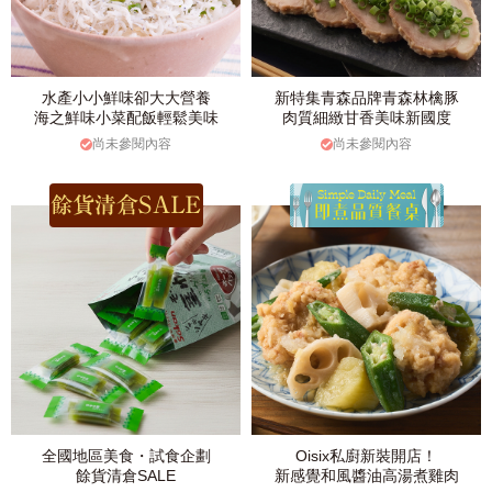
水產小小鮮味卻大大營養
新特集青森品牌青森林檎豚
海之鮮味小菜配飯輕鬆美味
肉質細緻甘香美味新國度
尚未參閱內容
尚未參閱內容
全國地區美食・試食企劃
Oisix私廚新裝開店！
餘貨清倉SALE
新感覺和風醬油高湯煮雞肉