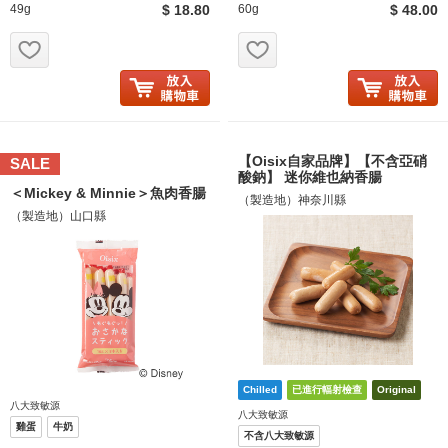
49g
$ 18.80
60g
$ 48.00
お気に入り追加
お気に入り追加
【Oisix自家品牌】【不含亞硝
SALE
酸鈉】 迷你維也納香腸
＜Mickey & Minnie＞魚肉香腸
（製造地）神奈川縣
（製造地）山口縣
八大致敏源
八大致敏源
雞蛋
牛奶
不含八大致敏源