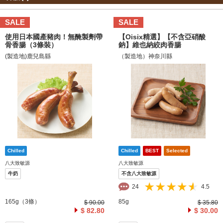
SALE
SALE
使用日本國產豬肉！無醃製劑帶
【Oisix精選】【不含亞硝酸
骨香腸（3條裝）
鈉】維也納絞肉香腸
(製造地)鹿兒島縣
（製造地）神奈川縣
八大致敏源
八大致敏源
牛奶
不含八大致敏源
24
4.5
165g（3條）
85g
$ 90.00
$ 35.80
$ 82.80
$ 30.00