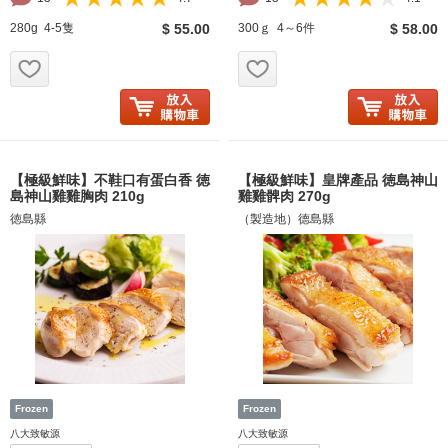
280g 4-5隻
$ 55.00
300ｇ 4～6件
$ 58.00
お気に入り追加
お気に入り追加
【極級鮮味】不鞋口有蛋白香 徳
【極級鮮味】皇牌產品 徳島神山
島神山雞雞胸肉 210g
雞雞髀肉 270g
徳島縣
（製造地）德島縣
八大致敏源
八大致敏源