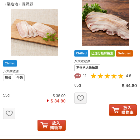
（製造地）長野縣
八大致敏源
不含八大致敏源
八大致敏源
11
4.8
雞蛋
牛奶
85g
$ 44.80
お気に入り追加
55g
$ 38.00
$ 34.90
お気に入り追加