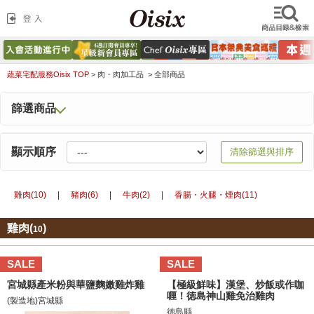
蔬菜宅配服務Oisix TOP
>
肉・肉加工品 >
全部商品
篩選商品
顯示順序
清除篩選與排序
雞肉(10)
|
豬肉(6)
|
牛肉(2)
|
香腸・火腿・煙肉(11)
雞肉(
)
10
SALE
SALE
宮城縣產米粉與華鹽麴嫩雞炸雞
【極級鮮味】漢堡、炒飯或作咖
喱！徳島神山雞免治雞肉
(製造地)宮城縣
徳島縣