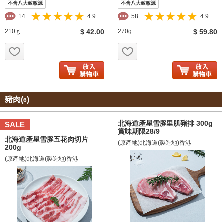
不含八大致敏源
不含八大致敏源
14
4.9
58
4.9
210ｇ
$ 42.00
270g
$ 59.80
お気に入り追加
お気に入り追加
豬肉(
)
6
北海道產星雪豚里肌豬排 300g
SALE
賞味期限28/9
北海道產星雪豚五花肉切片
(原產地)北海道(製造地)香港
200g
(原產地)北海道(製造地)香港