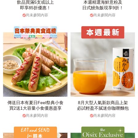
飲品買滿5支或以上
本週精選海鮮意粉及
即享85折優惠！
日式鰻魚飯現享9折！
尚未參閱內容
尚未參閱內容
傳送日本有夏日Feel祭典小食
8月大型人氣新款商品上架
買2送1大容量小食優惠盡享
必試輕盈不膩迷你咖喱麵包
尚未參閱內容
尚未參閱內容