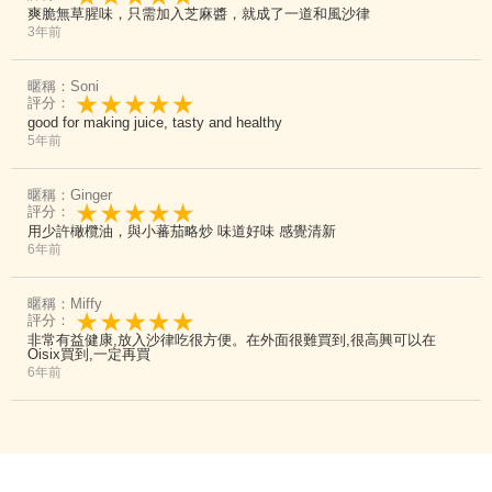
爽脆無草腥味，只需加入芝麻醬，就成了一道和風沙律
3年前
暱稱：Soni
評分：
good for making juice, tasty and healthy
5年前
暱稱：Ginger
評分：
用少許橄欖油，與小蕃茄略炒 味道好味 感覺清新
6年前
暱稱：Miffy
評分：
非常有益健康,放入沙律吃很方便。在外面很難買到,很高興可以在
Oisix買到,一定再買
6年前