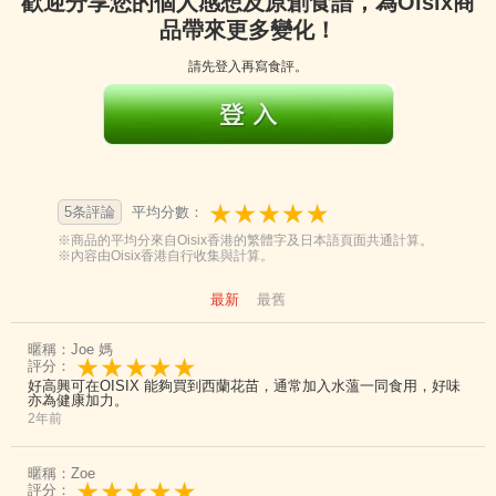
歡迎分享您的個人感想及原創食譜，為Oisix商
品帶來更多變化！
請先登入再寫食評。
5条評論
平均分數：
※商品的平均分來自Oisix香港的繁體字及日本語頁面共通計算。
※內容由Oisix香港自行收集與計算。
最新
最舊
暱稱：Joe 媽
評分：
好高興可在OISIX 能夠買到西蘭花苗，通常加入水薀一同食用，好味
亦為健康加力。
2年前
暱稱：Zoe
評分：