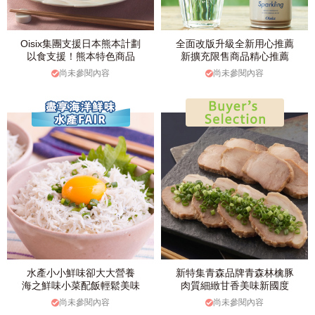
Oisix集團支援日本熊本計劃
全面改版升級全新用心推薦
以食支援！熊本特色商品
新擴充限售商品精心推薦
尚未參閱內容
尚未參閱內容
水產小小鮮味卻大大營養
新特集青森品牌青森林檎豚
海之鮮味小菜配飯輕鬆美味
肉質細緻甘香美味新國度
尚未參閱內容
尚未參閱內容