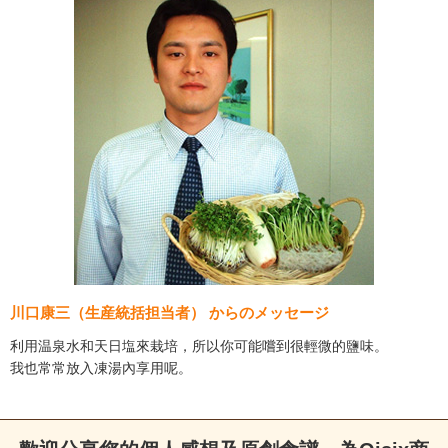
川口康三（生産統括担当者） からのメッセージ
利用温泉水和天日塩來栽培，所以你可能嚐到很輕微的鹽味。
我也常常放入凍湯內享用呢。