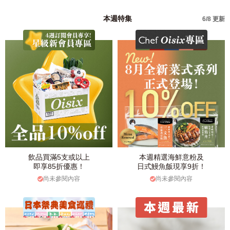
本週特集
6/8 更新
飲品買滿5支或以上
本週精選海鮮意粉及
即享85折優惠！
日式鰻魚飯現享9折！
尚未參閱內容
尚未參閱內容