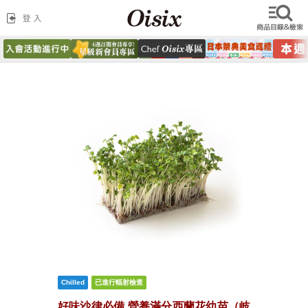
好味沙律必備 營養滿分西蘭花幼苗（岐