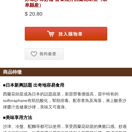
阜縣産）
$ 20.80
お気に入り追加
商品特徵
■日本新興話題 出奇地容易食用
西蘭花幼苗成為日本的話題蔬菜，新苗營養價值高，苗中特有的
sulforaphane有助抗酸化，幫助排毒。配吞拿魚及海藻，淋上酸香沙
律醬汁造健康沙律，美味又可瘦身。
■美味享用方法
沙津、冷盤、配麵等都可以使用，享受西蘭花幼苗的爽脆口感。炒過