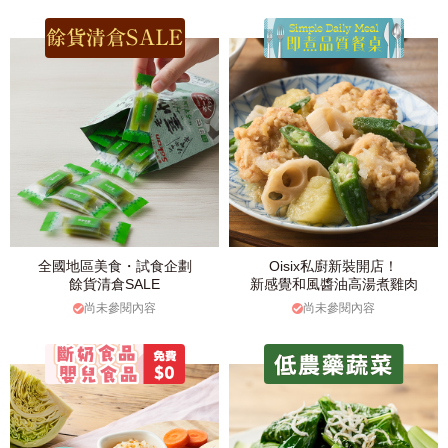
全國地區美食・試食企劃
Oisix私廚新裝開店！
餘貨清倉SALE
新感覺和風醬油高湯煮雞肉
尚未參閱內容
尚未參閱內容