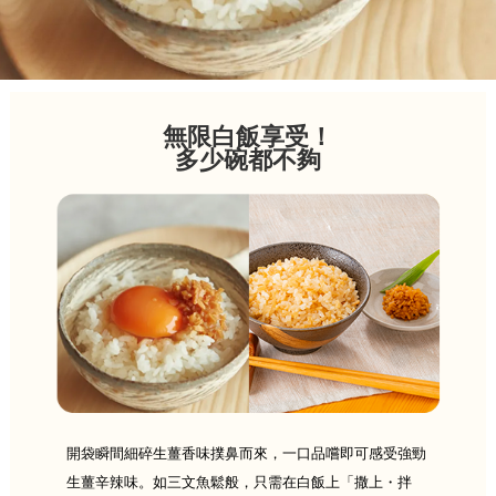
無限白飯享受！
多少碗都不夠
開袋瞬間細碎生薑香味撲鼻而來，一口品嚐即可感受強勁
生薑辛辣味。如三文魚鬆般，只需在白飯上「撒上・拌