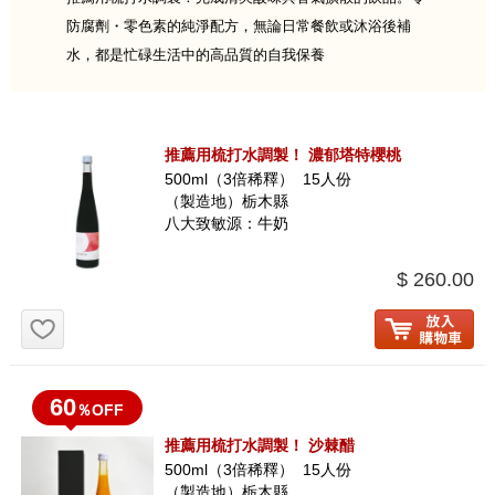
防腐劑・零色素的純淨配方，無論日常餐飲或沐浴後補
水，都是忙碌生活中的高品質的自我保養
推薦用梳打水調製！ 濃郁塔特櫻桃
500ml（3倍稀釋） 15人份
（製造地）栃木縣
八大致敏源：牛奶
$ 260.00
お気に入り追加
60
％OFF
推薦用梳打水調製！ 沙棘醋
500ml（3倍稀釋） 15人份
（製造地）栃木縣