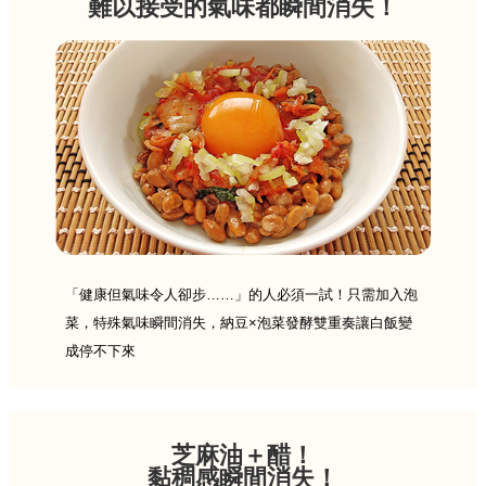
難以接受的氣味都瞬間消失！
「健康但氣味令人卻步……」的人必須一試！只需加入泡
菜，特殊氣味瞬間消失，納豆×泡菜發酵雙重奏讓白飯變
成停不下來
芝麻油＋醋！
黏稠感瞬間消失！