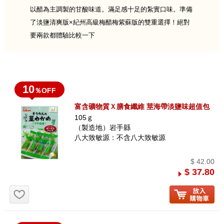
以醋為主調製的甘酸味道。滿足感十足的紮實口味。準備
了淡鹽清爽版×紀州高級梅醋梅紫蘇版的雙重選擇！絕對
要兩款都體驗比較一下
10
％OFF
富含礦物質Ｘ膳食纖維 莖海帶淡鹽味超值包
105ｇ
（製造地）岩手縣
八大致敏源：不含八大致敏源
$ 42.00
$ 37.80
お気に入り追加