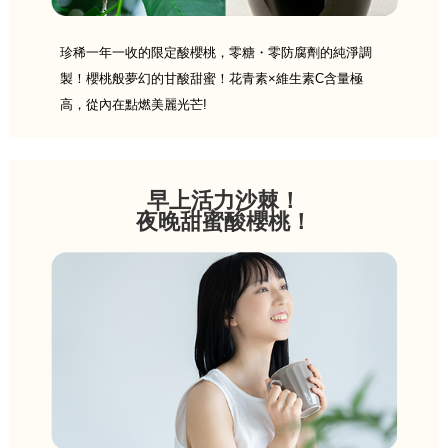
珍稀一年一收的限定酸櫻桃，零糖・零防腐劑的純淨調
製！櫻桃般夢幻的甘酸甜蜜！花青素×維生素C含量極
高，從內在點燃美麗光芒!
早上活力沙棘！
夜晚甜蜜酸櫻桃！