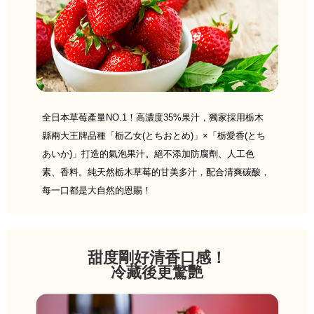
全日本草莓產量NO.1！高濃度35%果汁，獨家採用栃木
縣兩大王牌品種「栃乙女(とちおとめ)」×「栃愛香(とち
あいか)」打造的氣泡果汁。絕不添加防腐劑、人工色
素、香料。純天然栃木草莓的甘美多汁，配合清爽碳酸，
每一口都是大自然的恩賜！
甜度剛好清香口感！
冷藏後更驚艷