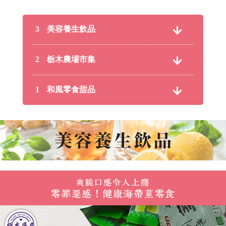
美容養生飲品
3
栃木農場市集
2
和風零食甜品
1