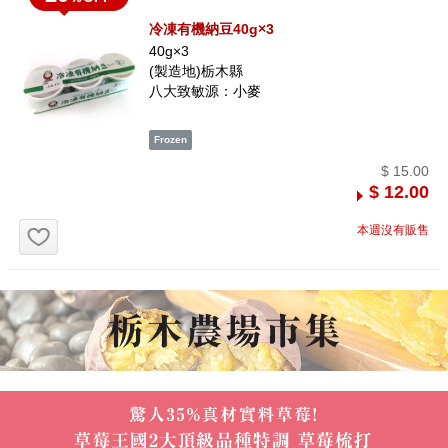
冷凍有機納豆40g×3
40g×3
(製造地)栃木縣
八大致敏源：小麥
$ 15.00
$ 12.00
お気に入り追加