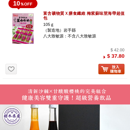
10
％OFF
富含礦物質Ｘ膳食纖維 梅紫蘇味莖海帶超值
包
105ｇ
（製造地）岩手縣
八大致敏源：不含八大致敏源
$ 42.00
$ 37.80
お気に入り追加