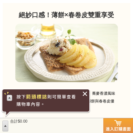
絕妙口感！薄餅×春卷皮雙重享受
蕎麥薄餅（法式Galette）採用蕎麥粉製作。蕎麥香濃風味
與芝士蛋類絕配！外層酥脆，內裡彈牙，薄餅與春卷皮優
點完美結合！輕鬆在家享受法式美食！
合計$0.00