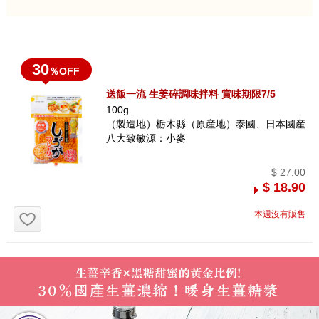
30
％OFF
送飯一流 生姜碎調味拌料 賞味期限7/5
100g
（製造地）栃木縣（原産地）泰國、日本國産
八大致敏源：小麥
$ 27.00
$ 18.90
お気に入り追加