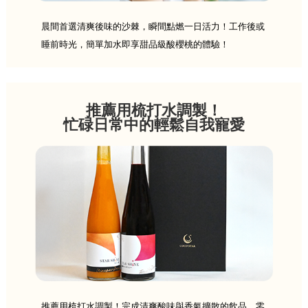
晨間首選清爽後味的沙棘，瞬間點燃一日活力！工作後或
睡前時光，簡單加水即享甜品級酸櫻桃的體驗！
推薦用梳打水調製！
忙碌日常中的輕鬆自我寵愛
推薦用梳打水調製！完成清爽酸味與香氣擴散的飲品。零