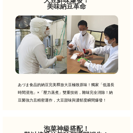
大豆鮮味爆發！
美味納豆革命
あづま食品的納豆完美釋放大豆極致原味！獨家「低溫長
時間浸泡」×「壓力蒸煮」雙重技術，雜味完全消除！納
豆菌強力且精密運作，大豆甜味與濃郁度瞬間爆發！
泡菜神級搭配！