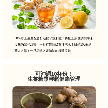
30％以上生薑配合打造的辛辣刺激！再配上黑糖調製帶來
後味的溫和甜蜜，一秒打造頂級薑汁汽水！日銷100瓶的
驚人人氣！一旦品嚐必定淪陷的極致美味
可沖調10杯份！
生薑糖漿輕鬆健康管理