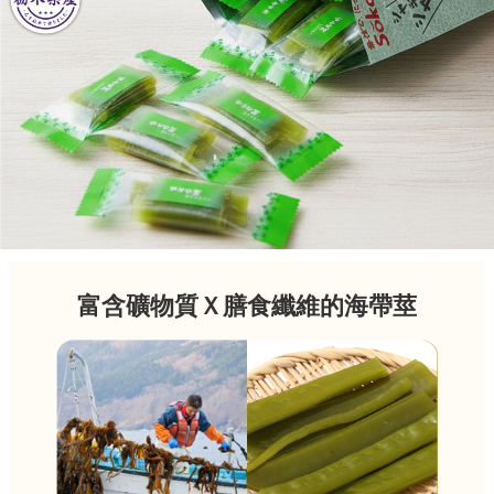
富含礦物質Ｘ膳食纖維的海帶莖