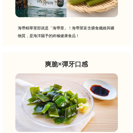
海帶精華莖部就是「海帶莖」！海帶莖富含膳食纖維與礦
物質，是海洋賜予的終極健康食品！
爽脆×彈牙口感