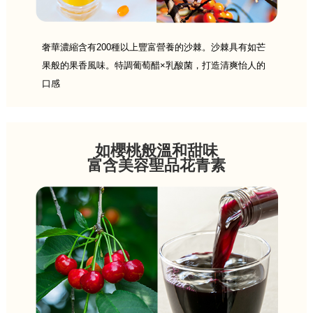
奢華濃縮含有200種以上豐富營養的沙棘。沙棘具有如芒
果般的果香風味。特調葡萄醋×乳酸菌，打造清爽怡人的
口感
如櫻桃般溫和甜味
富含美容聖品花青素