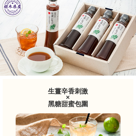
生薑辛香刺激
×
黑糖甜蜜包圍