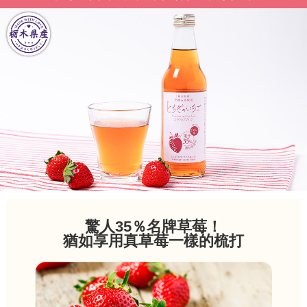
驚人35％名牌草莓！
猶如享用真草莓一樣的梳打