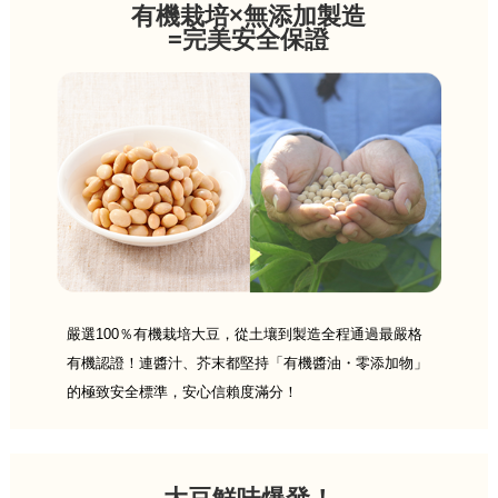
有機栽培×無添加製造
=完美安全保證
嚴選100％有機栽培大豆，從土壤到製造全程通過最嚴格
有機認證！連醬汁、芥末都堅持「有機醬油・零添加物」
的極致安全標準，安心信賴度滿分！