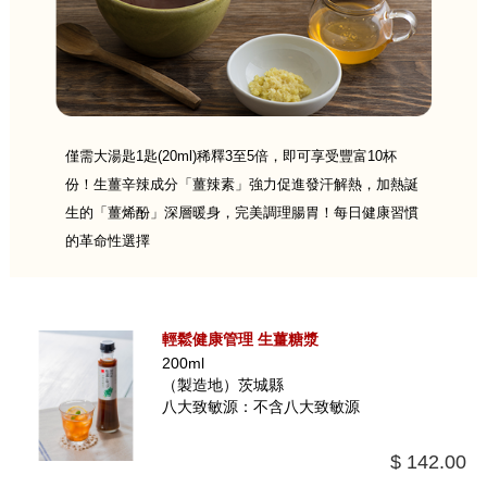
僅需大湯匙1匙(20ml)稀釋3至5倍，即可享受豐富10杯
份！生薑辛辣成分「薑辣素」強力促進發汗解熱，加熱誕
生的「薑烯酚」深層暖身，完美調理腸胃！每日健康習慣
的革命性選擇
輕鬆健康管理 生薑糖漿
200ml
（製造地）茨城縣
八大致敏源：不含八大致敏源
$ 142.00