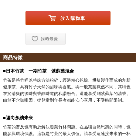
お気に入り追加
商品特徵
■日本竹茶 一期竹茶 紫蘇葉混合
竹茶是將竹稈以特殊方法粉碎，經過精心乾燥、烘焙製作而成的創新
健康茶。具有竹子天然的甜味與香氣。與一般茶葉截然不同，其特色
在於清爽的後味與香醇味道的和諧融合。還能享受到紫蘇葉的清香。
由於不含咖啡因，從兒童到年長者都能安心享用，不受時間限制。
■邁向永續未來
竹茶的普及也有助於解決廢棄竹林問題。在品嚐自然恩惠的同時，也
能參與環境保護。這就是竹茶的最大價值。請享受這連接未來的一杯