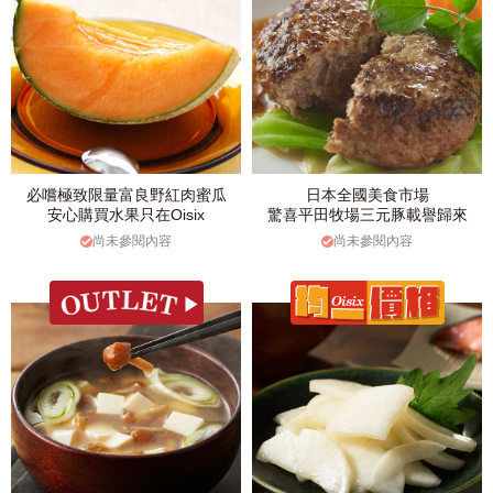
必嚐極致限量富良野紅肉蜜瓜
日本全國美食市場
安心購買水果只在Oisix
驚喜平田牧場三元豚載譽歸來
尚未參閱內容
尚未參閱內容