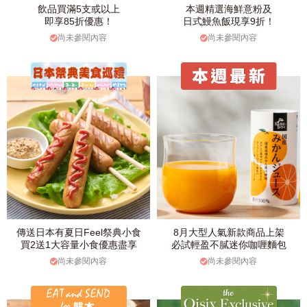
飲品買滿5支或以上
本週精選海鮮意粉及
即享85折優惠！
日式鰻魚飯現享9折！
尚未參閱內容
尚未參閱內容
傳送日本有夏日Feel祭典小食
8月大型人氣新款商品上架
買2送1大容量小食優惠盡享
必試輕盈不膩迷你咖喱麵包
尚未參閱內容
尚未參閱內容