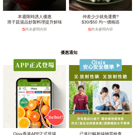
本週限時誘人優惠
仲差少少就免運費?
滑子菇湯品炒製料理提升鮮味
$30/$50 均一價格區
尚未參閱內容
尚未參閱內容
優惠通知
Oisix香港APP正式登場
已進行幅射線物質檢查