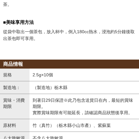
茶。
■美味享用方法
從袋中取出一個茶包，放入杯中，倒入180cc熱水，浸泡約5分鐘後取
出茶包即可享用。
商品情報
規格
2.5g×10個
製造地：
（製造地）栃木縣
賞味・消費
到著日29日保證※此乃包含送貨日在內，最短的賞味
期限
期限。
實際賞味期限有可能延長，請確認商品狀態後享用。
原材料
竹（真竹）（栃木縣小山市產）、紫蘇葉
八大致敏源
不含八大致敏源