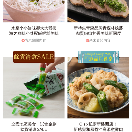
水產小小鮮味卻大大營養
新特集青森品牌青森林檎豚
海之鮮味小菜配飯輕鬆美味
肉質細緻甘香美味新國度
尚未參閱內容
尚未參閱內容
全國地區美食・試食企劃
Oisix私廚新裝開店！
餘貨清倉SALE
新感覺和風醬油高湯煮雞肉