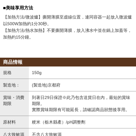
■美味享用方法
【加熱方法/微波爐】撕開薄膜至虛線位置，連同容器一起放入微波爐
以500W加熱約1分30秒。
【加熱方法/熱水加熱】不要撕開薄膜，放入沸水中並在鍋上加蓋等，
加熱約15分鐘。
商品情報
規格
150g
製造地：
(製造地)京都府
賞味・消費
到著日29日保證※此乃包含送貨日在內，最短的賞味
期限
期限。
實際賞味期限有可能延長，請確認商品狀態後享用。
原材料
粳米（栃木縣產）/pH調整劑
八大致敏源
不含八大致敏源