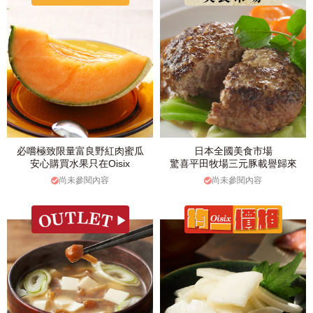
必嚐極致限量富良野紅肉蜜瓜
日本全國美食市場
安心購買水果只在Oisix
驚喜平田牧場三元豚載譽歸來
尚未參閱內容
尚未參閱內容