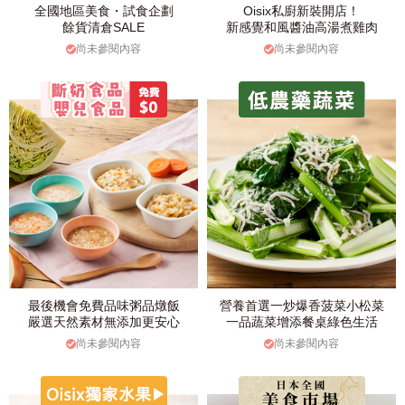
全國地區美食・試食企劃
Oisix私廚新裝開店！
餘貨清倉SALE
新感覺和風醬油高湯煮雞肉
尚未參閱內容
尚未參閱內容
最後機會免費品味粥品燉飯
營養首選一炒爆香菠菜小松菜
嚴選天然素材無添加更安心
一品蔬菜增添餐桌綠色生活
尚未參閱內容
尚未參閱內容