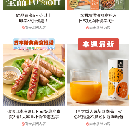
飲品買滿5支或以上
本週精選海鮮意粉及
即享85折優惠！
日式鰻魚飯現享9折！
尚未參閱內容
尚未參閱內容
傳送日本有夏日Feel祭典小食
8月大型人氣新款商品上架
買2送1大容量小食優惠盡享
必試輕盈不膩迷你咖喱麵包
尚未參閱內容
尚未參閱內容