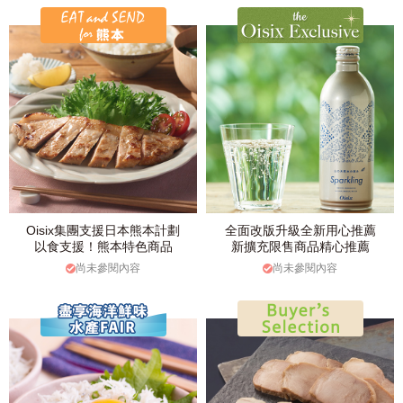
Oisix集團支援日本熊本計劃
全面改版升級全新用心推薦
以食支援！熊本特色商品
新擴充限售商品精心推薦
尚未參閱內容
尚未參閱內容