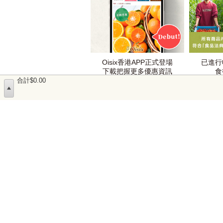
Oisix香港APP正式登場
已進行
下載把握更多優惠資訊
食
合計$0.00
網站使用方法
查詢表格
免責事項
推薦使用環境
受限制食物售賣許可證