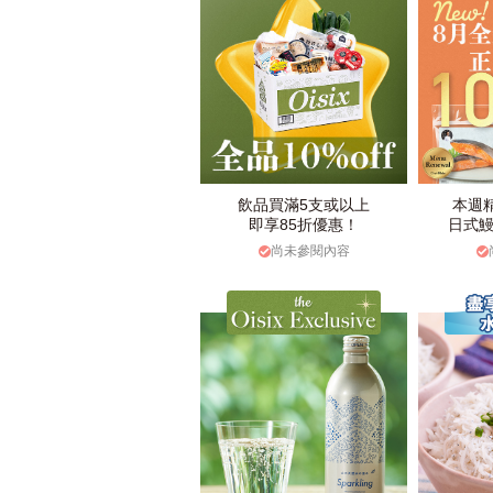
飲品買滿5支或以上
本週
即享85折優惠！
日式鰻
尚未參閱內容