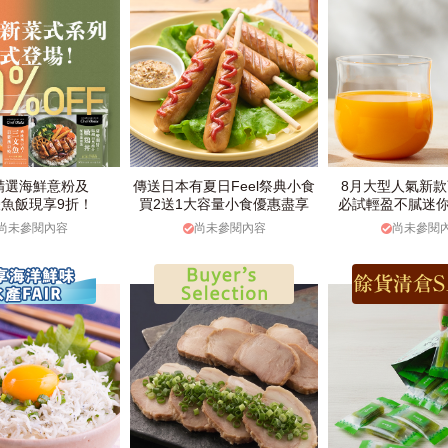
精選海鮮意粉及
傳送日本有夏日Feel祭典小食
8月大型人氣新
魚飯現享9折！
買2送1大容量小食優惠盡享
必試輕盈不膩迷
尚未參閱內容
尚未參閱內容
尚未參閱