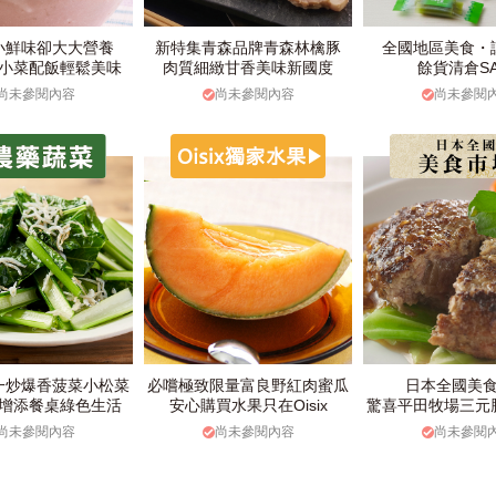
小鮮味卻大大營養
新特集青森品牌青森林檎豚
全國地區美食・
小菜配飯輕鬆美味
肉質細緻甘香美味新國度
餘貨清倉SA
尚未參閱內容
尚未參閱內容
尚未參閱
一炒爆香菠菜小松菜
必嚐極致限量富良野紅肉蜜瓜
日本全國美
增添餐桌綠色生活
安心購買水果只在Oisix
驚喜平田牧場三元
尚未參閱內容
尚未參閱內容
尚未參閱