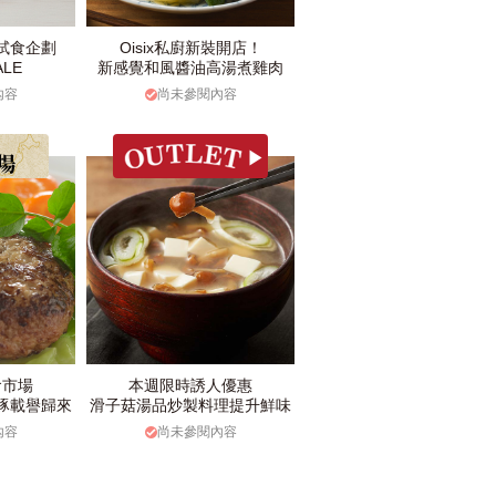
試食企劃
Oisix私廚新裝開店！
LE
新感覺和風醬油高湯煮雞肉
內容
尚未參閱內容
食市場
本週限時誘人優惠
豚載譽歸來
滑子菇湯品炒製料理提升鮮味
內容
尚未參閱內容