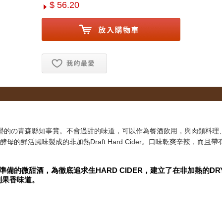
$ 56.20
お気に入り追加
的の青森縣知事賞。不會過甜的味道，可以作為餐酒飲用，與肉類料理、BBQ
的鮮活風味製成的非加熱Draft Hard Cider。口味乾爽辛辣，而
備的微甜酒，為徹底追求生HARD CIDER，建立了在非加熱的D
到果香味道。