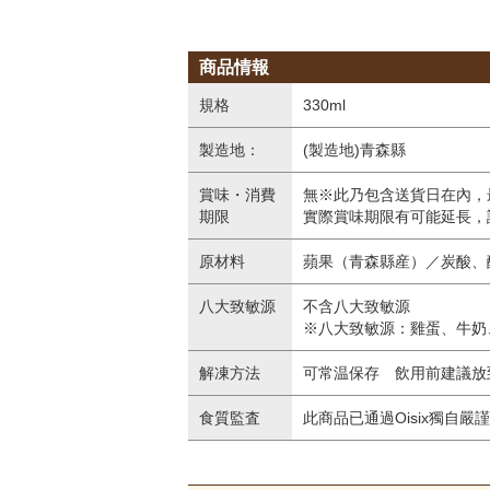
商品情報
規格
330ml
製造地：
(製造地)青森縣
賞味・消費
無※此乃包含送貨日在內，
期限
實際賞味期限有可能延長，
原材料
蘋果（青森縣産）／炭酸、
八大致敏源
不含八大致敏源
※八大致敏源：雞蛋、牛奶
解凍方法
可常温保存 飲用前建議放
食質監査
此商品已通過Oisix獨自