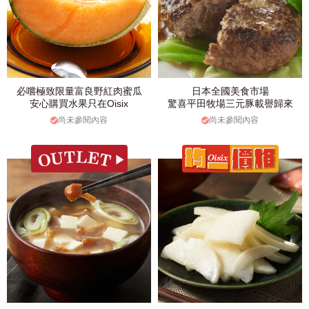
必嚐極致限量富良野紅肉蜜瓜
日本全國美食市場
安心購買水果只在Oisix
驚喜平田牧場三元豚載譽歸來
尚未參閱內容
尚未參閱內容