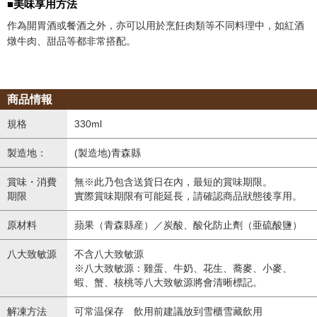
■美味享用方法
作為開胃酒或餐酒之外，亦可以用於烹飪肉類等不同料理中，如紅酒
燉牛肉、甜品等都非常搭配。
商品情報
規格
330ml
製造地：
(製造地)青森縣
賞味・消費
無※此乃包含送貨日在內，最短的賞味期限。
期限
實際賞味期限有可能延長，請確認商品狀態後享用。
原材料
蘋果（青森縣産）／炭酸、酸化防止劑（亜硫酸鹽）
八大致敏源
不含八大致敏源
※八大致敏源：雞蛋、牛奶、花生、蕎麥、小麥、
蝦、蟹、核桃等八大致敏源將會清晰標記。
解凍方法
可常温保存 飲用前建議放到雪櫃雪藏飲用