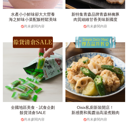
水產小小鮮味卻大大營養
新特集青森品牌青森林檎豚
海之鮮味小菜配飯輕鬆美味
肉質細緻甘香美味新國度
尚未參閱內容
尚未參閱內容
全國地區美食・試食企劃
Oisix私廚新裝開店！
餘貨清倉SALE
新感覺和風醬油高湯煮雞肉
尚未參閱內容
尚未參閱內容