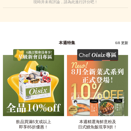
現時并未有評論，請為此進行評分吧！
本週特集
6/8 更新
飲品買滿5支或以上
本週精選海鮮意粉及
即享85折優惠！
日式鰻魚飯現享9折！