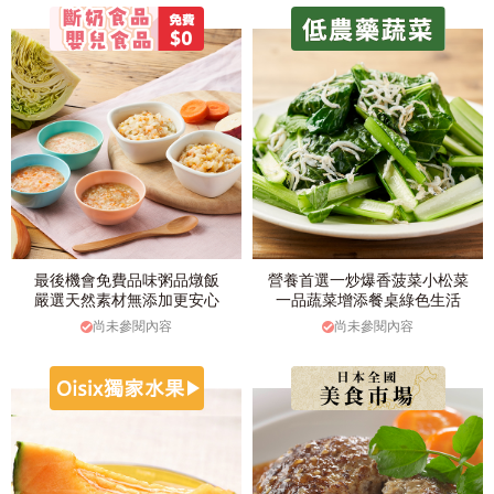
最後機會免費品味粥品燉飯
營養首選一炒爆香菠菜小松菜
嚴選天然素材無添加更安心
一品蔬菜增添餐桌綠色生活
尚未參閱內容
尚未參閱內容