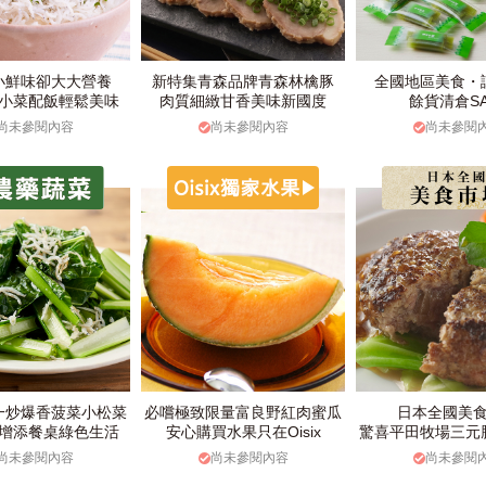
小鮮味卻大大營養
新特集青森品牌青森林檎豚
全國地區美食・
小菜配飯輕鬆美味
肉質細緻甘香美味新國度
餘貨清倉SA
尚未參閱內容
尚未參閱內容
尚未參閱
一炒爆香菠菜小松菜
必嚐極致限量富良野紅肉蜜瓜
日本全國美
增添餐桌綠色生活
安心購買水果只在Oisix
驚喜平田牧場三元
尚未參閱內容
尚未參閱內容
尚未參閱