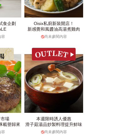
試食企劃
Oisix私廚新裝開店！
LE
新感覺和風醬油高湯煮雞肉
內容
尚未參閱內容
食市場
本週限時誘人優惠
豚載譽歸來
滑子菇湯品炒製料理提升鮮味
內容
尚未參閱內容