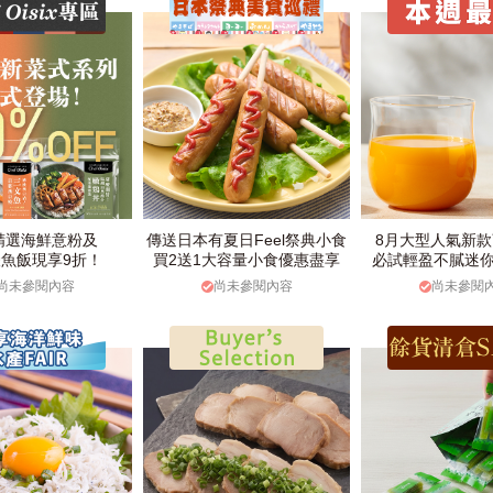
精選海鮮意粉及
傳送日本有夏日Feel祭典小食
8月大型人氣新
魚飯現享9折！
買2送1大容量小食優惠盡享
必試輕盈不膩迷
尚未參閱內容
尚未參閱內容
尚未參閱