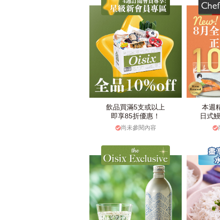
飲品買滿5支或以上
本週
即享85折優惠！
日式鰻
尚未參閱內容