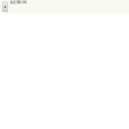
合計$0.00
Oisix香港APP正式登場
已進行
下載把握更多優惠資訊
食
網站使用方法
查詢表格
免責事項
推薦使用環境
受限制食物售賣許可證