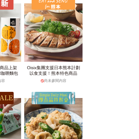
款商品上架
Oisix集團支援日本熊本計劃
你咖喱麵包
以食支援！熊本特色商品
內容
尚未參閱內容