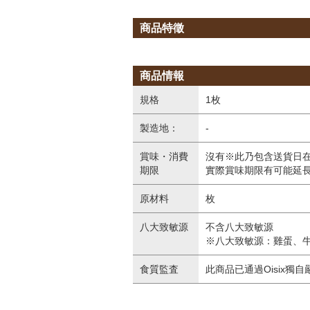
商品特徵
商品情報
規格
1枚
製造地：
‐
賞味・消費
沒有※此乃包含送貨日
期限
實際賞味期限有可能延
原材料
枚
八大致敏源
不含八大致敏源
※八大致敏源：雞蛋、
食質監査
此商品已通過Oisix