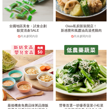
全國地區美食・試食企劃
Oisix私廚新裝開店！
餘貨清倉SALE
新感覺和風醬油高湯煮雞肉
尚未參閱內容
尚未參閱內容
最後機會免費品味粥品燉飯
營養首選一炒爆香菠菜小松菜