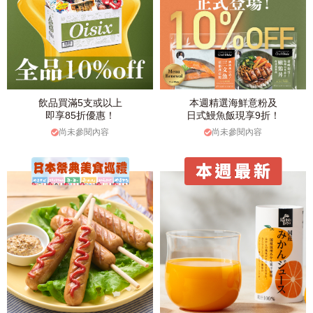
飲品買滿5支或以上
本週精選海鮮意粉及
即享85折優惠！
日式鰻魚飯現享9折！
尚未參閱內容
尚未參閱內容