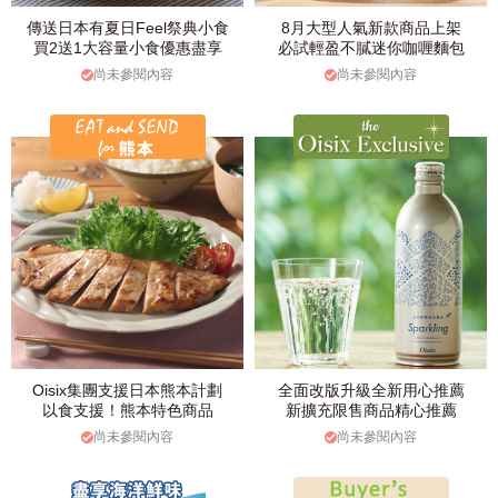
傳送日本有夏日Feel祭典小食
8月大型人氣新款商品上架
買2送1大容量小食優惠盡享
必試輕盈不膩迷你咖喱麵包
尚未參閱內容
尚未參閱內容
Oisix集團支援日本熊本計劃
全面改版升級全新用心推薦
以食支援！熊本特色商品
新擴充限售商品精心推薦
尚未參閱內容
尚未參閱內容