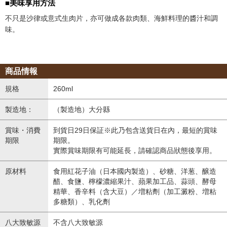
■美味享用方法
不只是沙律或意式生肉片，亦可做成各款肉類、海鮮料理的醬汁和調
味。
商品情報
規格
260ml
製造地：
（製造地）大分縣
賞味・消費
到貨日29日保証※此乃包含送貨日在內，最短的賞味
期限
期限。
實際賞味期限有可能延長，請確認商品狀態後享用。
原材料
食用紅花子油（日本國内製造）、砂糖、洋葱、醸造
醋、食鹽、檸檬濃縮果汁、蘋果加工品、蒜頭、酵母
精華、香辛料（含大豆）／増粘劑（加工澱粉、増粘
多糖類）、乳化劑
八大致敏源
不含八大致敏源