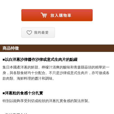
お気に入り追加
商品特徵
■以白洋蔥沙律醬作沙律或意式生肉片的點綴
集日本國產洋蔥的鮮甜、檸檬汁清爽的酸味和青森縣蒜頭的精華於一
身，與各類食材均十分配合。不只是沙律或意式生肉片，亦可做成各
款肉類、海鮮料理的醬汁和調味。
■洋蔥粒的食感十分扎實
特別以能夠享受到切成粒狀的洋蔥扎實食感的製法所製。