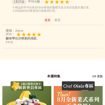
1条評論
平均分數：
※商品的平均分來自Oisix香港的繁體字及日本語頁面共通計算。
※內容由Oisix香港自行收集與計算。
最新
最舊
暱稱：Joyce
評分：
酸味帶出沙律菜的清甜。
6年前
本週特集
6/8 更新