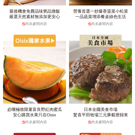
最後機會免費品味粥品燉飯
營養首選一炒爆香菠菜小松菜
嚴選天然素材無添加更安心
一品蔬菜增添餐桌綠色生活
尚未參閱內容
尚未參閱內容
必嚐極致限量富良野紅肉蜜瓜
日本全國美食市場
安心購買水果只在Oisix
驚喜平田牧場三元豚載譽歸來
尚未參閱內容
尚未參閱內容