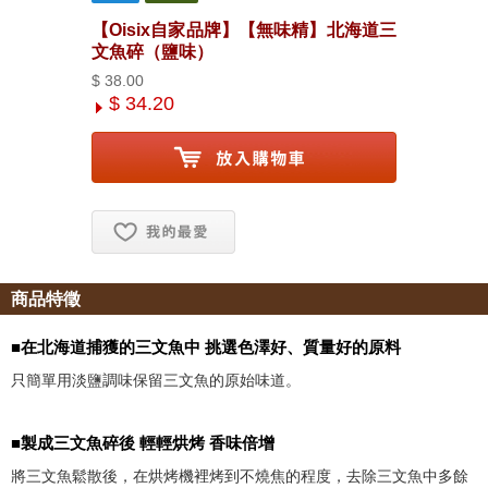
【Oisix自家品牌】【無味精】北海道三
文魚碎（鹽味）
$ 38.00
$ 34.20
お気に入り追加
商品特徵
■在北海道捕獲的三文魚中 挑選色澤好、質量好的原料
只簡單用淡鹽調味保留三文魚的原始味道。
■製成三文魚碎後 輕輕烘烤 香味倍增
將三文魚鬆散後，在烘烤機裡烤到不燒焦的程度，去除三文魚中多餘