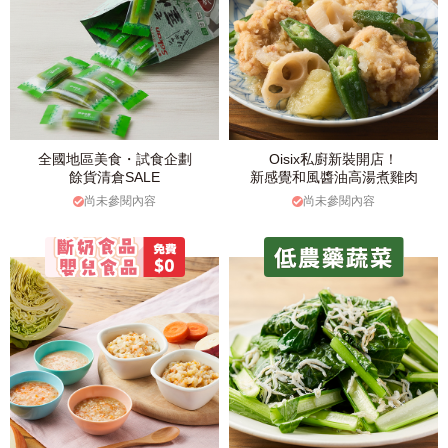
全國地區美食・試食企劃
Oisix私廚新裝開店！
餘貨清倉SALE
新感覺和風醬油高湯煮雞肉
尚未參閱內容
尚未參閱內容