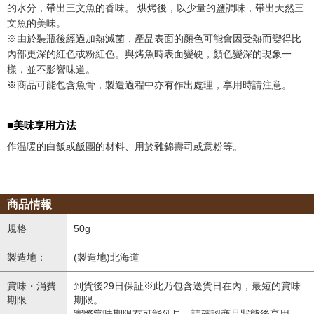
的水分，帶出三文魚的香味。 烘烤後，以少量的鹽調味，帶出天然三
文魚的美味。
※由於裝瓶後經過加熱滅菌，產品表面的顏色可能會因受熱而變得比
內部更深的紅色或粉紅色。與烤魚時表面變硬，顏色變深的現象一
樣，並不影響味道。
※商品可能包含魚骨，製造過程中亦有作出處理，享用時請注意。
■美味享用方法
作温暖的白飯或飯團的材料、用於雜錦壽司或意粉等。
商品情報
規格
50g
製造地：
(製造地)北海道
賞味・消費
到貨後29日保証※此乃包含送貨日在內，最短的賞味
期限
期限。