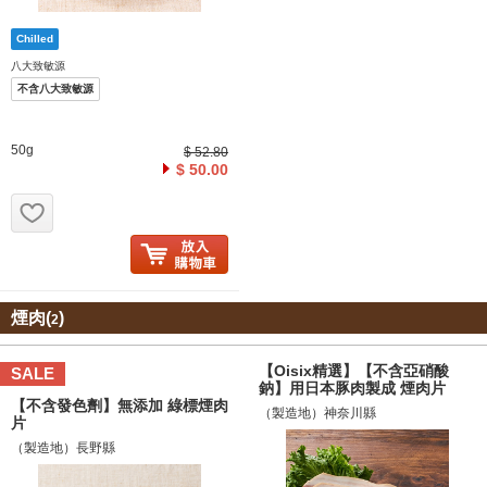
八大致敏源
不含八大致敏源
50g
$ 52.80
$ 50.00
お気に入り追加
煙肉(
)
2
【Oisix精選】【不含亞硝酸
SALE
鈉】用日本豚肉製成 煙肉片
【不含發色劑】無添加 綠標煙肉
（製造地）神奈川縣
片
（製造地）長野縣