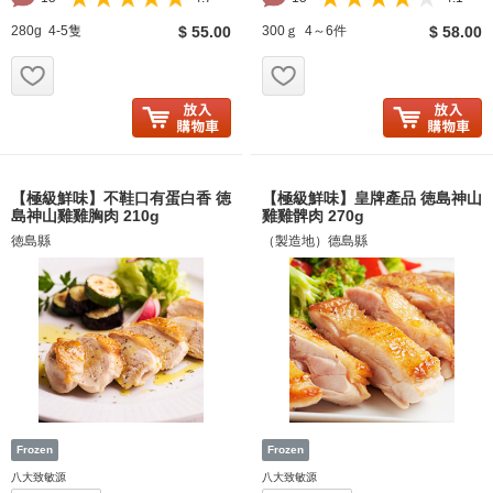
280g 4-5隻
$ 55.00
300ｇ 4～6件
$ 58.00
お気に入り追加
お気に入り追加
【極級鮮味】不鞋口有蛋白香 徳
【極級鮮味】皇牌產品 徳島神山
島神山雞雞胸肉 210g
雞雞髀肉 270g
徳島縣
（製造地）德島縣
八大致敏源
八大致敏源