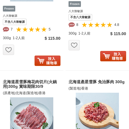
八大致敏源
八大致敏源
不含八大致敏源
不含八大致敏源
8
4.8
7
5
300g 1-2人前
$ 115.00
300g 1-2人前
$ 115.00
お気に入り追加
お気に入り追加
北海道星雪豚梅花肉切片(火鍋
北海道產星雪豚 免治豚肉 300g
用)300g 賞味期限30/9
(製造地)香港
(原產地)北海道(製造地)香港