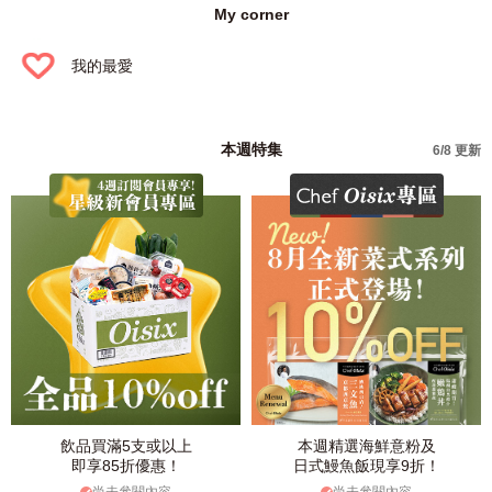
My corner
我的最愛
本週特集
6/8 更新
飲品買滿5支或以上
本週精選海鮮意粉及
即享85折優惠！
日式鰻魚飯現享9折！