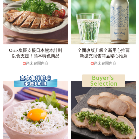
Oisix集團支援日本熊本計劃
全面改版升級全新用心推薦
以食支援！熊本特色商品
新擴充限售商品精心推薦
尚未參閱內容
尚未參閱內容