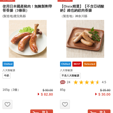
使用日本國產豬肉！無醃製劑帶
【Oisix精選】【不含亞硝酸
骨香腸（3條裝）
鈉】維也納絞肉香腸
(製造地)鹿兒島縣
（製造地）神奈川縣
八大致敏源
八大致敏源
牛奶
不含八大致敏源
24
4.5
165g（3條）
85g
$ 90.00
$ 35.80
$ 82.80
$ 30.00
お気に入り追加
お気に入り追加