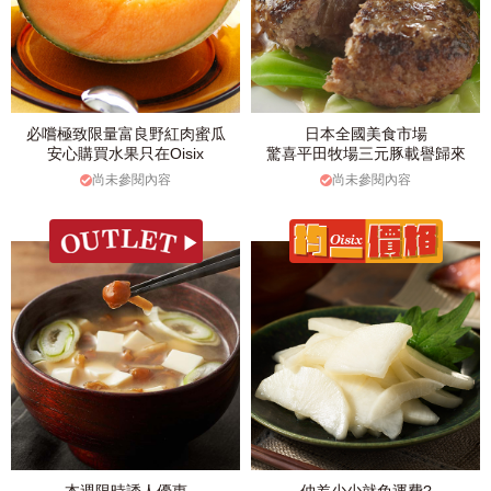
必嚐極致限量富良野紅肉蜜瓜
日本全國美食市場
安心購買水果只在Oisix
驚喜平田牧場三元豚載譽歸來
尚未參閱內容
尚未參閱內容