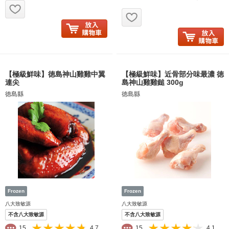
お気に入り追加
お気に入り追加
【極級鮮味】徳島神山雞雞中翼
【極級鮮味】近骨部分味最濃 徳
連尖
島神山雞雞鎚 300g
徳島縣
徳島縣
八大致敏源
八大致敏源
不含八大致敏源
不含八大致敏源
15
4.7
15
4.1