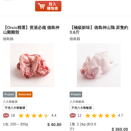
【Oisix精選】煲湯必備 德島神
【極級鮮味】徳島神山鶏 原隻約
山雞雞殼
3.6斤
徳島縣
徳島縣
八大致敏源
八大致敏源
不含八大致敏源
不含八大致敏源
18
4.4
12
4.7
1包 200～300g
$ 40.80
1隻 2.2kg (約3.6
斤)
$ 360.00