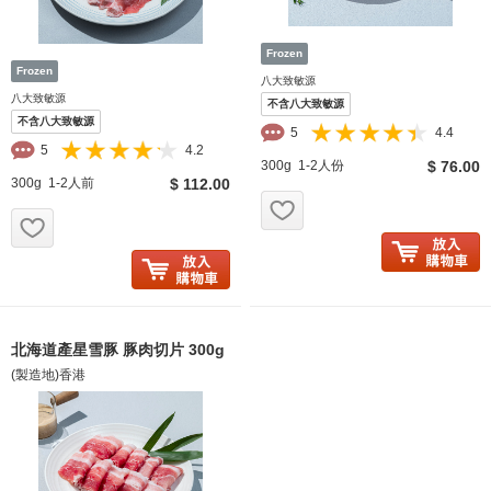
八大致敏源
八大致敏源
不含八大致敏源
不含八大致敏源
5
4.4
5
4.2
300g 1-2人份
$ 76.00
300g 1-2人前
$ 112.00
お気に入り追加
お気に入り追加
北海道產星雪豚 豚肉切片 300g
(製造地)香港