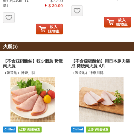
條) 約11cm （1
$ 32.00
條）
$ 30.00
お気に入り追加
お気に入り追加
火腿(
)
3
【不含亞硝酸鈉】較少脂肪 豬腿
【不含亞硝酸鈉】用日本豚肉製
肉火腿
成 豬腰肉火腿 4片
（製造地）神奈川縣
（製造地）神奈川縣