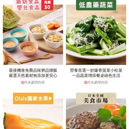
最後機會免費品味粥品燉飯
營養首選一炒爆香菠菜小松菜
嚴選天然素材無添加更安心
一品蔬菜增添餐桌綠色生活
尚未參閱內容
尚未參閱內容