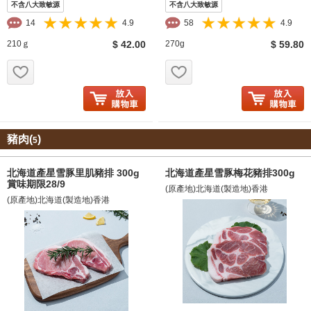
不含八大致敏源
不含八大致敏源
14
4.9
58
4.9
210ｇ
$ 42.00
270g
$ 59.80
お気に入り追加
お気に入り追加
豬肉(
)
5
北海道產星雪豚里肌豬排 300g
北海道產星雪豚梅花豬排300g
賞味期限28/9
(原產地)北海道(製造地)香港
(原產地)北海道(製造地)香港