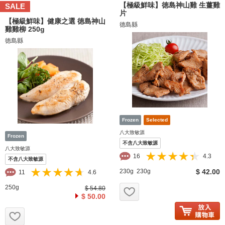
【極級鮮味】徳島神山雞 生薑雞
SALE
片
【極級鮮味】健康之選 徳島神山
德島縣
雞雞柳 250g
徳島縣
八大致敏源
不含八大致敏源
八大致敏源
16
4.3
不含八大致敏源
230g 230g
$ 42.00
11
4.6
お気に入り追加
250g
$ 54.80
$ 50.00
お気に入り追加