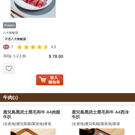
八大致敏源
不含八大致敏源
7
4.5
300g 1-2人份
$ 78.00
お気に入り追加
牛肉(
)
2
鹿兒島黑武士黑毛和牛 A4肉眼
鹿兒島黑武士黑毛和牛 A4西冷
牛扒
牛扒
(生産地)鹿兒島縣(製造地)香港
(生産地)鹿兒島縣(製造地)香港