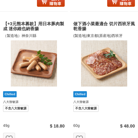
【+3元熊本募款】用日本豚肉製
做下酒小菜最適合 切片西班牙風
成 迷你維也納香腸
乾香腸
（製造地）神奈川縣
(製造地)東京都(原産地)西班牙
八大致敏源
八大致敏源
不含八大致敏源
不含八大致敏源
49g
$ 18.80
60g
$ 48.00
お気に入り追加
お気に入り追加