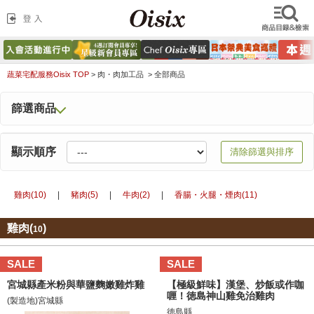
蔬菜宅配服務Oisix TOP
>
肉・肉加工品 >
全部商品
篩選商品
顯示順序
清除篩選與排序
雞肉(10)
|
豬肉(5)
|
牛肉(2)
|
香腸・火腿・煙肉(11)
雞肉(
)
10
SALE
SALE
宮城縣產米粉與華鹽麴嫩雞炸雞
【極級鮮味】漢堡、炒飯或作咖
喱！徳島神山雞免治雞肉
(製造地)宮城縣
徳島縣