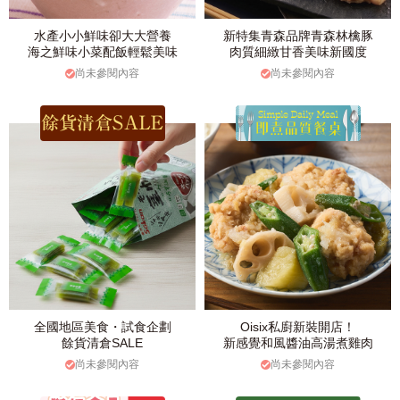
水產小小鮮味卻大大營養
新特集青森品牌青森林檎豚
海之鮮味小菜配飯輕鬆美味
肉質細緻甘香美味新國度
尚未參閱內容
尚未參閱內容
全國地區美食・試食企劃
Oisix私廚新裝開店！
餘貨清倉SALE
新感覺和風醬油高湯煮雞肉
尚未參閱內容
尚未參閱內容