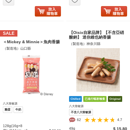
【Oisix自家品牌】【不含亞硝
SALE
酸鈉】 迷你維也納香腸
＜Mickey & Minnie＞魚肉香腸
（製造地）神奈川縣
（製造地）山口縣
八大致敏源
八大致敏源
雞蛋
牛奶
不含八大致敏源
62
4.7
128g(16g×8
49g
$ 15.80