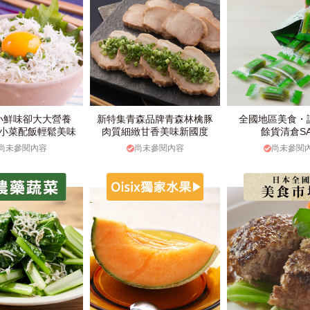
小鮮味卻大大營養
新特集青森品牌青森林檎豚
全國地區美食・
小菜配飯輕鬆美味
肉質細緻甘香美味新國度
餘貨清倉SA
尚未參閱內容
尚未參閱內容
尚未參閱