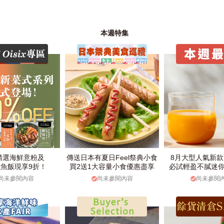
本週特集
精選海鮮意粉及
傳送日本有夏日Feel祭典小食
8月大型人氣新
魚飯現享9折！
買2送1大容量小食優惠盡享
必試輕盈不膩迷
尚未參閱內容
尚未參閱內容
尚未參閱