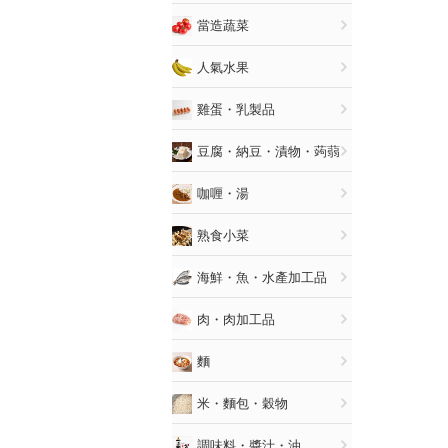
當造蔬菜
人氣水果
雞蛋・乳製品
豆腐・納豆・漬物・蒟蒻
咖喱・湯
熟食小菜
海鮮・魚・水產加工品
肉・肉加工品
麵
米・麵包・穀物
調味料・醬汁・油