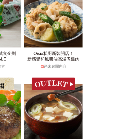
試食企劃
Oisix私廚新裝開店！
LE
新感覺和風醬油高湯煮雞肉
內容
尚未參閱內容