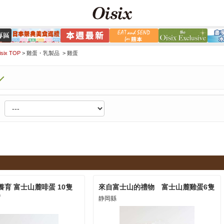
ix TOP
>
雞蛋・乳製品 >
雞蛋
育 富士山麓啡蛋 10隻
來自富士山的禮物 富士山麓雞蛋6隻
）
静岡縣