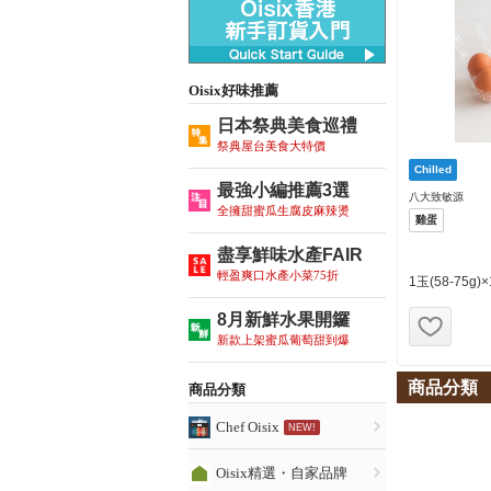
Oisix好味推薦
日本祭典美食巡禮
祭典屋台美食大特價
最強小編推薦3選
八大致敏源
全擁甜蜜瓜生腐皮麻辣燙
雞蛋
盡享鮮味水產FAIR
輕盈爽口水產小菜75折
1玉(58-75g)
お気
8月新鮮水果開鑼
新款上架蜜瓜葡萄甜到爆
商品分類
商品分類
Chef Oisix
NEW!
Oisix精選・自家品牌