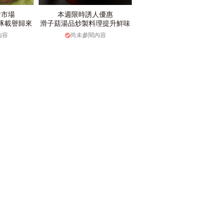
食市場
本週限時誘人優惠
豚載譽歸來
滑子菇湯品炒製料理提升鮮味
內容
尚未參閱內容