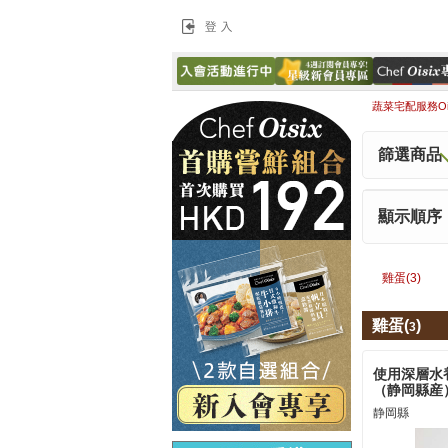
登入
蔬菜宅配服務Ois
篩選商品
顯示順序
雞蛋(
3
)
雞蛋(
)
3
使用深層水養
（静岡縣産
静岡縣