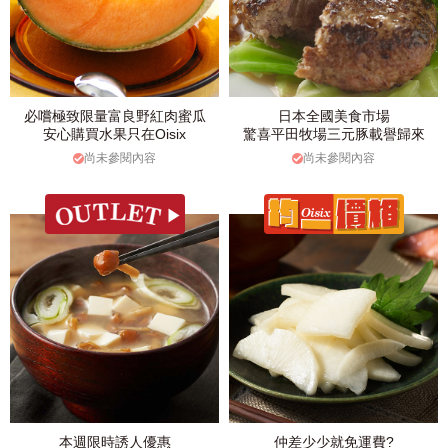
必嚐極致限量富良野紅肉蜜瓜
日本全國美食市場
安心購買水果只在Oisix
驚喜平田牧場三元豚載譽歸來
尚未參閱內容
尚未參閱內容
本週限時誘人優惠
仲差少少就免運費?