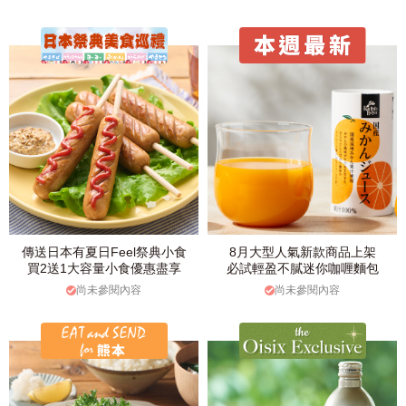
傳送日本有夏日Feel祭典小食
8月大型人氣新款商品上架
買2送1大容量小食優惠盡享
必試輕盈不膩迷你咖喱麵包
尚未參閱內容
尚未參閱內容