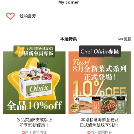
My corner
我的最愛
本週特集
6/8 更新
飲品買滿5支或以上
本週精選海鮮意粉及
即享85折優惠！
日式鰻魚飯現享9折！
尚未參閱內容
尚未參閱內容