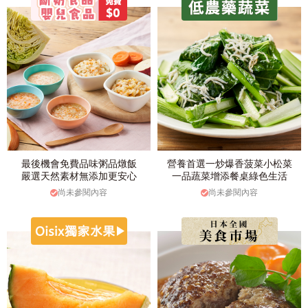
最後機會免費品味粥品燉飯
營養首選一炒爆香菠菜小松菜
嚴選天然素材無添加更安心
一品蔬菜增添餐桌綠色生活
尚未參閱內容
尚未參閱內容