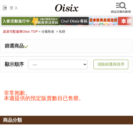
蔬菜宅配服務Oisix TOP
>
冷藏熟食 >
魚餅
篩選商品
顯示順序
清除篩選與排序
非常抱歉。
本週提供的預定販賣數目已售罄。
商品分類