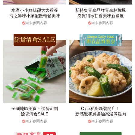
水產小小鮮味卻大大營養
新特集青森品牌青森林檎豚
海之鮮味小菜配飯輕鬆美味
肉質細緻甘香美味新國度
尚未參閱內容
尚未參閱內容
全國地區美食・試食企劃
Oisix私廚新裝開店！
餘貨清倉SALE
新感覺和風醬油高湯煮雞肉
尚未參閱內容
尚未參閱內容