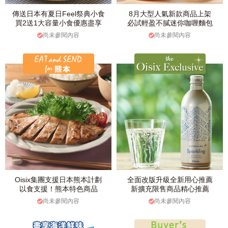
傳送日本有夏日Feel祭典小食
8月大型人氣新款商品上架
買2送1大容量小食優惠盡享
必試輕盈不膩迷你咖喱麵包
尚未參閱內容
尚未參閱內容
Oisix集團支援日本熊本計劃
全面改版升級全新用心推薦
以食支援！熊本特色商品
新擴充限售商品精心推薦
尚未參閱內容
尚未參閱內容