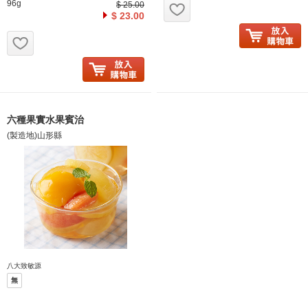
お気に入り追加
96g
$ 25.00
$ 23.00
お気に入り追加
六種果實水果賓治
(製造地)山形縣
八大致敏源
無