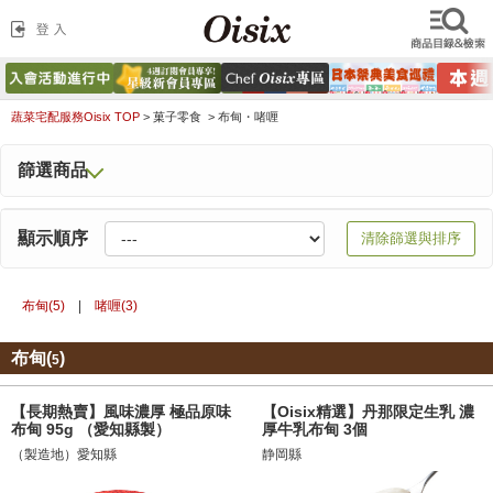
蔬菜宅配服務Oisix TOP
>
菓子零食 >
布甸・啫喱
篩選商品
顯示順序
清除篩選與排序
布甸(
5
)
|
啫喱(
3
)
布甸(
)
5
【長期熱賣】風味濃厚 極品原味
【Oisix精選】丹那限定生乳 濃
布甸 95g （愛知縣製）
厚牛乳布甸 3個
（製造地）愛知縣
静岡縣