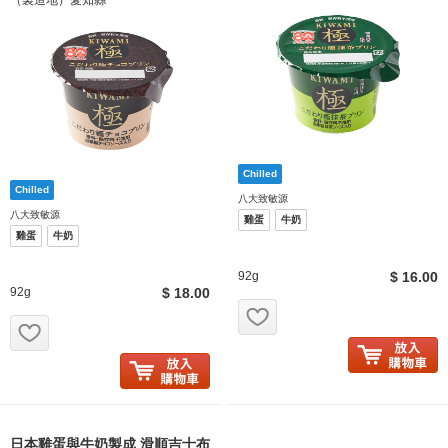
（製造地）愛知縣
八大致敏源
八大致敏源
雞蛋
牛奶
雞蛋
牛奶
92g
$ 16.00
92g
$ 18.00
お気に入り追加
お気に入り追加
日本雞蛋與牛奶製成 滑順吉士布