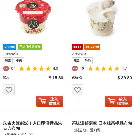
八大致敏源
八大致敏源
雞蛋
牛奶
雞蛋
牛奶
67
4.9
49
4.7
95g
$ 15.80
90g×3
$ 39.80
お気に入り追加
お気に入り追加
朱古力迷必試！入口即溶極品朱
茶味濃郁講究 日本抹茶極品布甸
古力布甸
（製造地）愛知縣