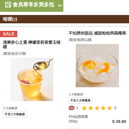
會員專享多買多抵
啫喱(
)
3
不怕胖的甜品 減甜粒粒蒟蒻椰果
SALE
(製造地)岡山縣
清爽舒心之選 檸檬茉莉香愛玉啫
喱
(製造地)石川縣
八大致敏源
不含八大致敏源
1
5
八大致敏源
不含八大致敏源
450g(固體量
260g）
$ 39.80