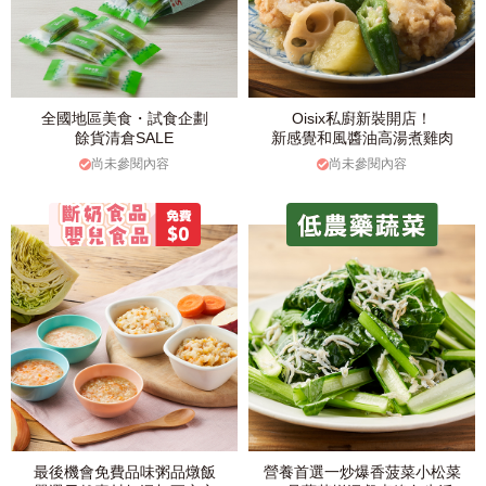
全國地區美食・試食企劃
Oisix私廚新裝開店！
餘貨清倉SALE
新感覺和風醬油高湯煮雞肉
尚未參閱內容
尚未參閱內容
最後機會免費品味粥品燉飯
營養首選一炒爆香菠菜小松菜