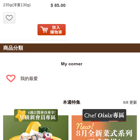
235g(淨重130g)
$ 85.00
お気に入り追加
商品分類
My corner
我的最愛
本週特集
6/8 更新