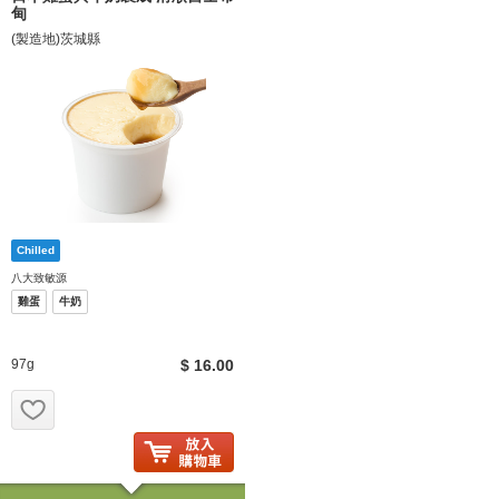
甸
(製造地)茨城縣
八大致敏源
雞蛋
牛奶
97g
$ 16.00
お気に入り追加