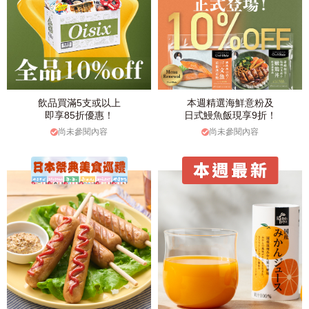
飲品買滿5支或以上
本週精選海鮮意粉及
即享85折優惠！
日式鰻魚飯現享9折！
尚未參閱內容
尚未參閱內容