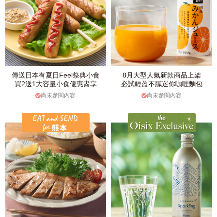
傳送日本有夏日Feel祭典小食
8月大型人氣新款商品上架
買2送1大容量小食優惠盡享
必試輕盈不膩迷你咖喱麵包
尚未參閱內容
尚未參閱內容