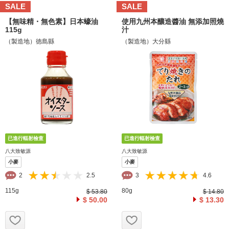
SALE
SALE
【無味精・無色素】日本蠔油
使用九州本釀造醬油 無添加照燒
115g
汁
（製造地）徳島縣
（製造地）大分縣
八大致敏源
八大致敏源
小麥
小麥
2
2.5
3
4.6
115g
80g
$ 53.80
$ 14.80
$ 50.00
$ 13.30
お気に入り追加
お気に入り追加