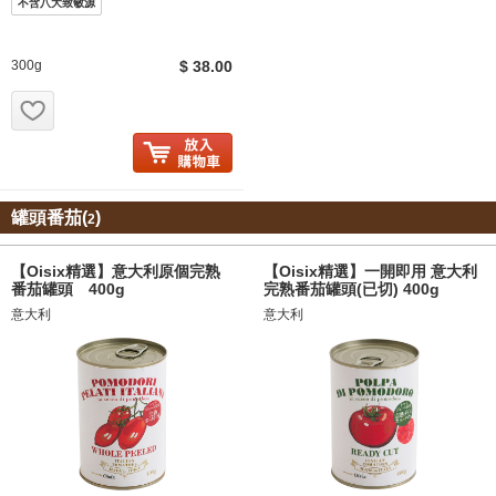
不含八大致敏源
300g
$ 38.00
お気に入り追加
罐頭番茄(
)
2
【Oisix精選】意大利原個完熟
【Oisix精選】一開即用 意大利
番茄罐頭 400g
完熟番茄罐頭(已切) 400g
意大利
意大利