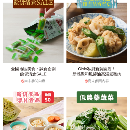
全國地區美食・試食企劃
Oisix私廚新裝開店！
餘貨清倉SALE
新感覺和風醬油高湯煮雞肉
尚未參閱內容
尚未參閱內容