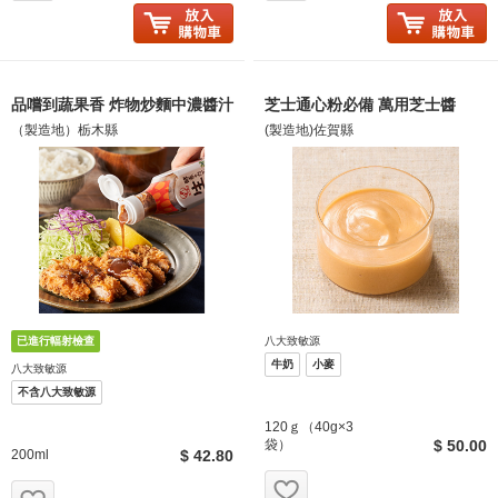
品嚐到蔬果香 炸物炒麵中濃醬汁
芝士通心粉必備 萬用芝士醬
（製造地）栃木縣
(製造地)佐賀縣
八大致敏源
牛奶
小麥
八大致敏源
不含八大致敏源
120ｇ（40g×3
袋）
$ 50.00
200ml
$ 42.80
お気に入り追加
お気に入り追加