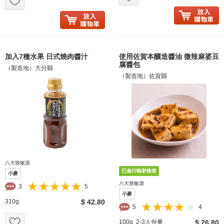
加入7種水果 日式燒肉醬汁
使用佐賀本釀造醬油 微辣麻婆豆
腐醬包
（製造地）大分縣
（製造地）佐賀縣
八大致敏源
小麥
八大致敏源
3
5
小麥
310g
$ 42.80
5
4
お気に入り追加
100g 2-3人份量
$ 26.80