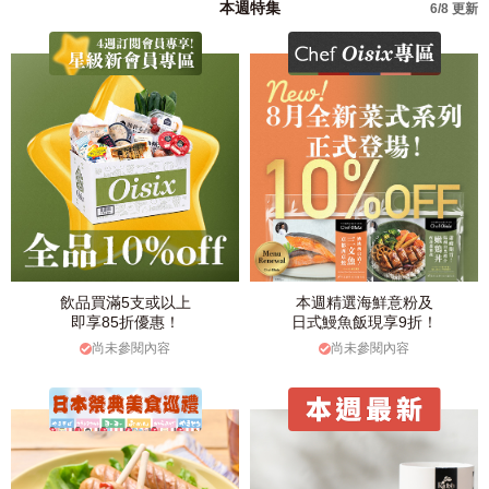
本週特集
6/8 更新
飲品買滿5支或以上
本週精選海鮮意粉及
即享85折優惠！
日式鰻魚飯現享9折！
尚未參閱內容
尚未參閱內容