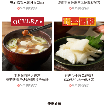
安心購買水果只在Oisix
驚喜平田牧場三元豚載譽歸來
尚未參閱內容
尚未參閱內容
本週限時誘人優惠
仲差少少就免運費?
滑子菇湯品炒製料理提升鮮味
$30/$50 均一價格區
尚未參閱內容
尚未參閱內容
優惠通知