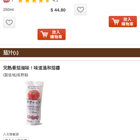
7
4.5
お気に入り追加
260ml
$ 44.80
お気に入り追加
茄汁(
)
1
完熟番茄滋味！味道溫和茄醬
(製造地)長野縣
八大致敏源