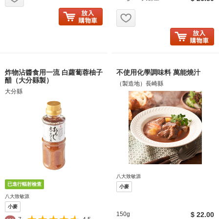
お気に入り追加
炸物沾醬食用一流 白蘿蔔蓉柚子
不使用化學調味料 萬能燒汁
醋（大分縣製）
（製造地）長崎縣
大分縣
八大致敏源
小麥
八大致敏源
小麥
150g
$ 22.00