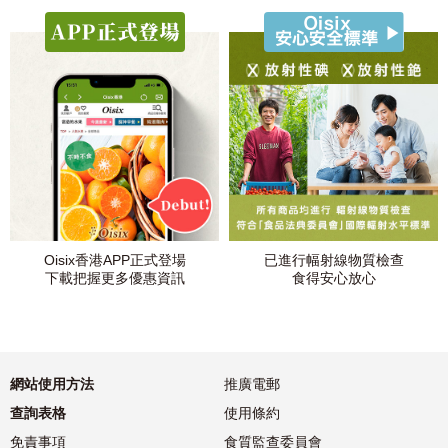
Oisix香港APP正式登場
已進行幅射線物質檢查
下載把握更多優惠資訊
食得安心放心
網站使用方法
推廣電郵
查詢表格
使用條約
免責事項
食質監查委員會