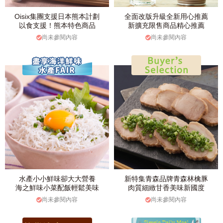
Oisix集團支援日本熊本計劃
全面改版升級全新用心推薦
以食支援！熊本特色商品
新擴充限售商品精心推薦
尚未參閱內容
尚未參閱內容
水產小小鮮味卻大大營養
新特集青森品牌青森林檎豚
海之鮮味小菜配飯輕鬆美味
肉質細緻甘香美味新國度
尚未參閱內容
尚未參閱內容