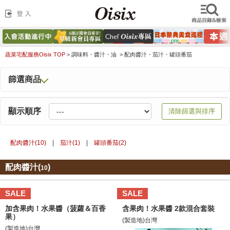
蔬菜宅配服務Oisix TOP
>
調味料・醬汁・油 >
配肉醬汁・茄汁・罐頭番茄
篩選商品
顯示順序
清除篩選與排序
配肉醬汁(
10
)
|
茄汁(
1
)
|
罐頭番茄(
2
)
配肉醬汁(
)
10
SALE
SALE
加含果肉！水果醬（菠蘿＆百香
含果肉！水果醬 2款混合套裝
果）
(製造地)台灣
(製造地)台灣