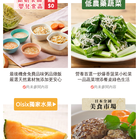
最後機會免費品味粥品燉飯
營養首選一炒爆香菠菜小松菜
嚴選天然素材無添加更安心
一品蔬菜增添餐桌綠色生活
尚未參閱內容
尚未參閱內容