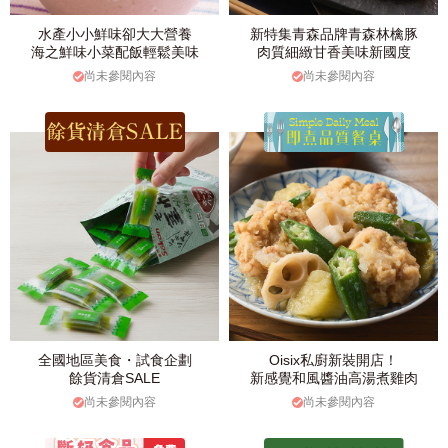
水產小小鮮味卻大大營養
新特集青森品牌青森林檎豚
海之鮮味小菜配飯輕鬆美味
肉質細緻甘香美味新國度
尚未參閱內容
尚未參閱內容
全國地區美食・試食企劃
Oisix私廚新裝開店！
餘貨清倉SALE
新感覺和風醬油高湯煮雞肉
尚未參閱內容
尚未參閱內容