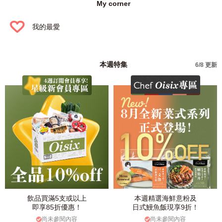
My corner
我的最愛
本週特集
6/8 更新
飲品買滿5支或以上
本週精選海鮮意粉及
即享85折優惠！
日式鰻魚飯現享9折！
尚未參閱內容
尚未參閱內容