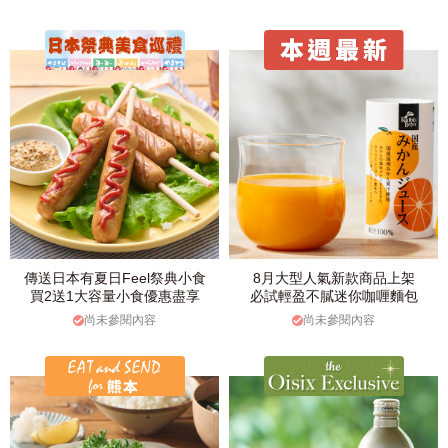
傳送日本有夏日Feel祭典小食
8月大型人氣新款商品上架
買2送1大容量小食優惠盡享
必試輕盈不膩迷你咖喱麵包
尚未參閱內容
尚未參閱內容