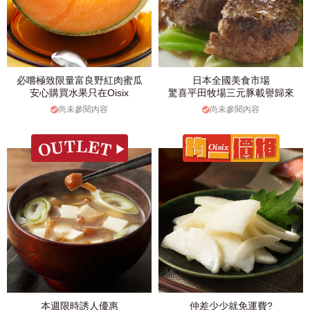
必嚐極致限量富良野紅肉蜜瓜
日本全國美食市場
安心購買水果只在Oisix
驚喜平田牧場三元豚載譽歸來
尚未參閱內容
尚未參閱內容
本週限時誘人優惠
仲差少少就免運費?