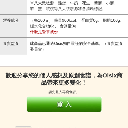
※八大致敏源：雞蛋、牛奶、花生、蕎麥、小麥、
蝦、蟹、核桃等八大致敏源將會清晰標記。
營養成分
（每100
） 熱量900kcal、 蛋白質0g、 脂肪100g、
g
碳水化合物0g、 食鹽量0g
什麼是營養成份
食質監査
此商品已通過Oisix獨自嚴謹的安全基準。（食質監査
委員會）
歡迎分享您的個人感想及原創食譜，為Oisix商
品帶來更多變化！
請先登入再寫食評。