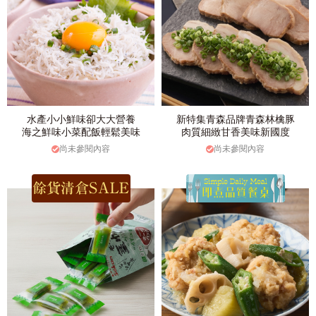
水產小小鮮味卻大大營養
新特集青森品牌青森林檎豚
海之鮮味小菜配飯輕鬆美味
肉質細緻甘香美味新國度
尚未參閱內容
尚未參閱內容