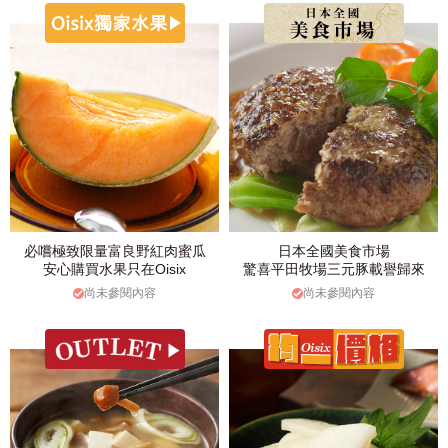
必嚐極致限量富良野紅肉蜜瓜
日本全國美食市場
安心購買水果只在Oisix
驚喜平田牧場三元豚載譽歸來
尚未參閱內容
尚未參閱內容