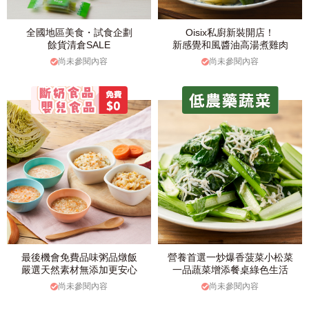
全國地區美食・試食企劃
Oisix私廚新裝開店！
餘貨清倉SALE
新感覺和風醬油高湯煮雞肉
尚未參閱內容
尚未參閱內容
最後機會免費品味粥品燉飯
營養首選一炒爆香菠菜小松菜
嚴選天然素材無添加更安心
一品蔬菜增添餐桌綠色生活
尚未參閱內容
尚未參閱內容