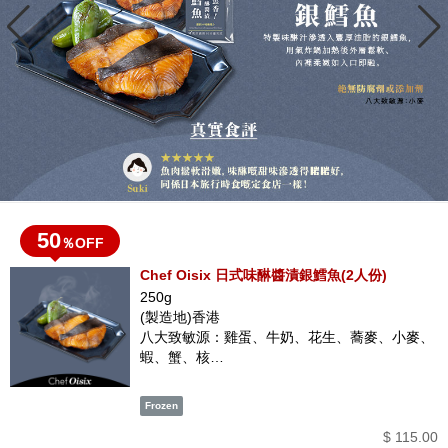
50
％OFF
Chef Oisix 日式味醂醬漬銀鱈魚(2人份)
250g
(製造地)香港
八大致敏源：雞蛋、牛奶、花生、蕎麥、小麥、
蝦、蟹、核…
$ 115.00