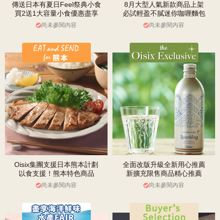
傳送日本有夏日Feel祭典小食
8月大型人氣新款商品上架
買2送1大容量小食優惠盡享
必試輕盈不膩迷你咖喱麵包
尚未參閱內容
尚未參閱內容
Oisix集團支援日本熊本計劃
全面改版升級全新用心推薦
以食支援！熊本特色商品
新擴充限售商品精心推薦
尚未參閱內容
尚未參閱內容