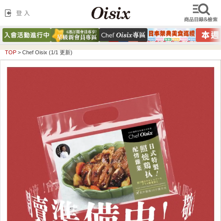
TOP
>
Chef Oisix (1/1 更新)