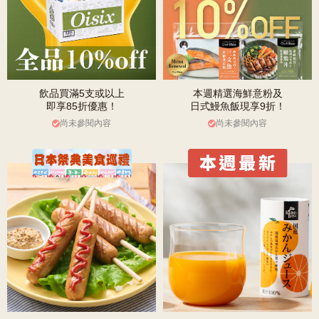
飲品買滿5支或以上
本週精選海鮮意粉及
即享85折優惠！
日式鰻魚飯現享9折！
尚未參閱內容
尚未參閱內容