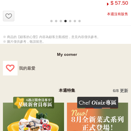
$ 57.50
お気に入り追加
商品的【顧客的心聲】內容為顧客主觀感想，意見內容僅供參考。
圖片僅供參考，敬請留意。
My corner
我的最愛
本週特集
6/8 更新