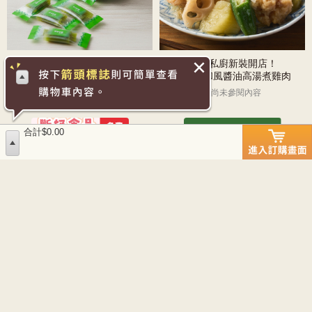
全國地區美食・試食企劃
Oisix私廚新裝開店！
餘貨清倉SALE
新感覺和風醬油高湯煮雞肉
尚未參閱內容
尚未參閱內容
合計$0.00
最後機會免費品味粥品燉飯
營養首選一炒爆香菠菜小松菜
嚴選天然素材無添加更安心
一品蔬菜增添餐桌綠色生活