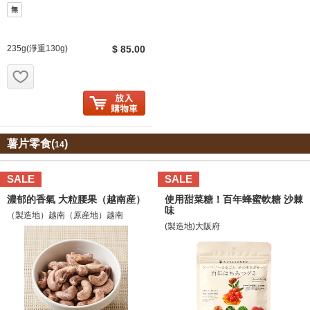
無
235g(淨重130g)
$ 85.00
お気に入り追加
薯片零食(
)
14
SALE
SALE
濃郁的香氣 大粒腰果（越南産）
使用甜菜糖！百年蜂蜜軟糖 沙棘
味
（製造地）越南（原産地）越南
(製造地)大阪府