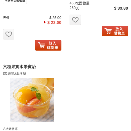
不含八大致敏源
450g(固體量
260g）
$ 39.80
お気に入り追加
96g
$ 25.00
$ 23.00
お気に入り追加
六種果實水果賓治
(製造地)山形縣
八大致敏源