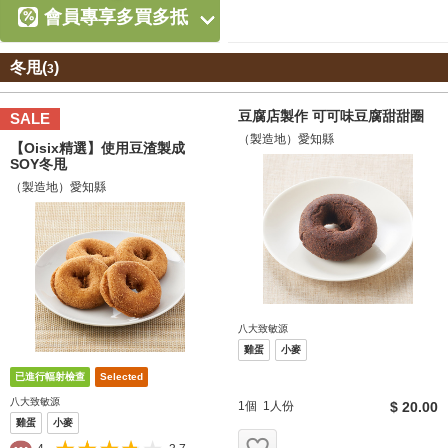
會員專享多買多抵
冬甩(
)
3
豆腐店製作 可可味豆腐甜甜圈
SALE
（製造地）愛知縣
【Oisix精選】使用豆渣製成
SOY冬甩
（製造地）愛知縣
八大致敏源
雞蛋
小麥
八大致敏源
1個 1人份
$ 20.00
雞蛋
小麥
お気に入り追加