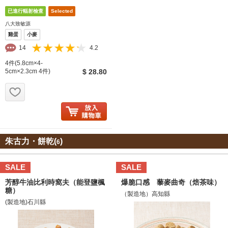
八大致敏源
雞蛋
小麥
14
4.2
4件(5.8cm×4-
5cm×2.3cm 4件)
$ 28.80
お気に入り追加
朱古力・餅乾(
)
6
SALE
SALE
芳醇牛油比利時窩夫（能登鹽楓
爆脆口感 藜麥曲奇（焙茶味）
糖）
（製造地）高知縣
(製造地)石川縣