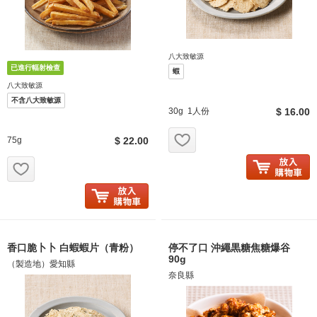
八大致敏源
蝦
八大致敏源
不含八大致敏源
30g 1人份
$ 16.00
お気に入り追加
75g
$ 22.00
お気に入り追加
香口脆卜卜 白蝦蝦片（青粉）
停不了口 沖繩黒糖焦糖爆谷
90g
（製造地）愛知縣
奈良縣