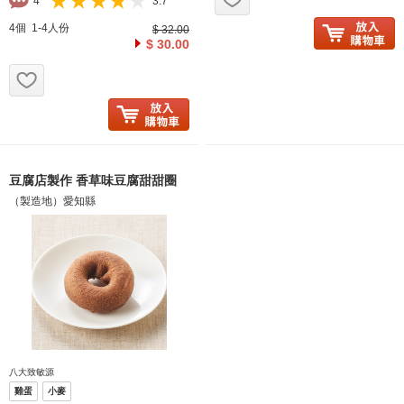
4
3.7
4個 1-4人份
$ 32.00
$ 30.00
お気に入り追加
豆腐店製作 香草味豆腐甜甜圈
（製造地）愛知縣
八大致敏源
雞蛋
小麥