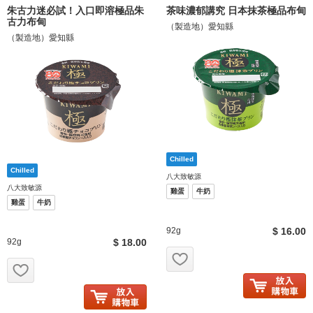
朱古力迷必試！入口即溶極品朱
茶味濃郁講究 日本抹茶極品布甸
古力布甸
（製造地）愛知縣
（製造地）愛知縣
八大致敏源
八大致敏源
雞蛋
牛奶
雞蛋
牛奶
92g
$ 16.00
92g
$ 18.00
お気に入り追加
お気に入り追加