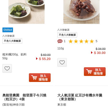
八大致敏源
不含八大致敏源
八大致敏源
不含八大致敏源
1
5
110g
$ 34.00
$ 30.00
糯米糰200g、餡料
$ 60.00
50g
$ 55.20
お気に入り追加
お気に入り追加
奥能登農園 能登栗子今川燒
大人氣涼菓 紅豆沙有機水羊羹
（粒豆沙）4個
（東京都製）
(製造地)神奈川縣
東京都