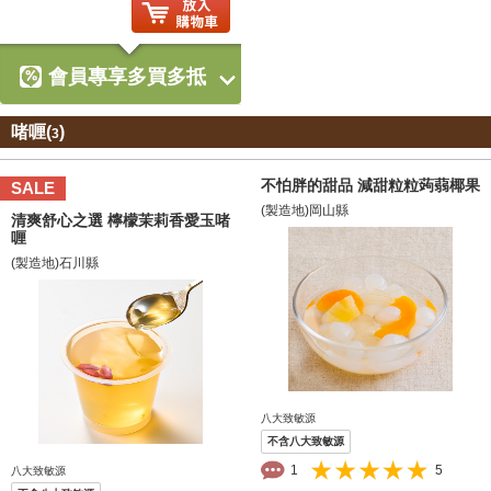
會員專享多買多抵
啫喱(
)
3
不怕胖的甜品 減甜粒粒蒟蒻椰果
SALE
(製造地)岡山縣
清爽舒心之選 檸檬茉莉香愛玉啫
喱
(製造地)石川縣
八大致敏源
不含八大致敏源
1
5
八大致敏源