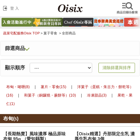
蔬菜宅配服務Oisix TOP
>
菓子零食 >
全部商品
篩選商品
顯示順序
清除篩選與排序
布甸・啫喱(8)
|
薯片・零食(15)
|
洋菓子（蛋糕・朱古力・餅乾等）
(16)
|
和菓子（銅鑼燒・蕨餅等）(10)
|
冷凍甜品(3)
|
果乾・果
仁(1)
布甸(
)
5
【長期熱賣】風味濃厚 極品原味
【Oisix精選】丹那限定生乳 濃
布甸 95g （愛知縣製）
厚牛乳布甸 3個