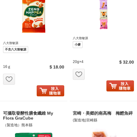
八大致敏源
八大致敏源
小麥
不含八大致敏源
20g×4
$ 32.00
16ｇ
$ 18.00
お気に入り追加
お気に入り追加
可攝取發酵性膳食纖維 My
宮崎・美郷的南高梅 梅鰹魚碎
Flora GraCube
(製造地)宮崎縣
（製造地）熊本縣