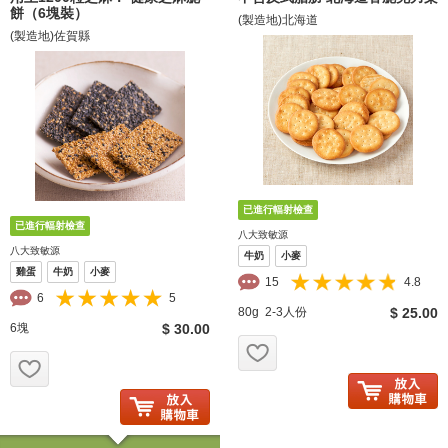
餅（6塊裝）
(製造地)北海道
(製造地)佐賀縣
八大致敏源
八大致敏源
牛奶
小麥
雞蛋
牛奶
小麥
15
4.8
6
5
80g 2-3人份
$ 25.00
6塊
$ 30.00
お気に入り追加
お気に入り追加