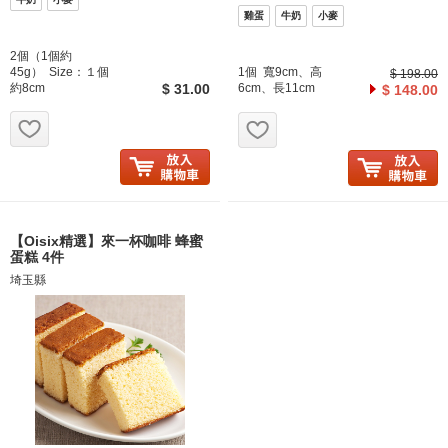
雞蛋
牛奶
小麥
2個（1個約
45g） Size：１個
1個 寬9cm、高
$ 198.00
約8cm
$ 31.00
6cm、長11cm
$ 148.00
お気に入り追加
お気に入り追加
【Oisix精選】來一杯咖啡 蜂蜜
蛋糕 4件
埼玉縣