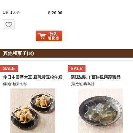
1個 1人份
$ 20.00
お気に入り追加
其他和菓子(
)
10
SALE
SALE
使日本國產大豆 豆乳黃豆粉年糕
清涼滋味！葛餅風蒟蒻甜品
(製造地)東京都
(製造地)廣島縣