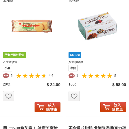
愛知縣
茨城縣
八大致敏源
八大致敏源
小麥
牛奶
6
4.6
1
5
20塊
$ 24.00
160g
$ 58.00
お気に入り追加
お気に入り追加
用上1200粒芝麻！ 健康芝麻脆
不含反式脂肪 北海道香脆克力架