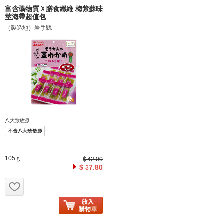
富含礦物質Ｘ膳食纖維 梅紫蘇味
莖海帶超值包
（製造地）岩手縣
八大致敏源
不含八大致敏源
105ｇ
$ 42.00
$ 37.80
お気に入り追加