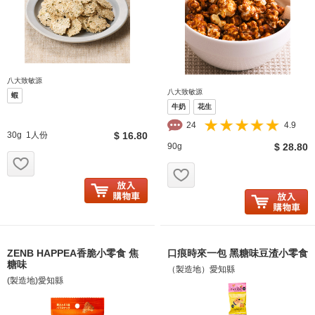
八大致敏源
八大致敏源
蝦
牛奶
花生
24
4.9
30g 1人份
$ 16.80
90g
$ 28.80
お気に入り追加
お気に入り追加
ZENB HAPPEA香脆小零食 焦
口痕時來一包 黑糖味豆渣小零食
糖味
（製造地）愛知縣
(製造地)愛知縣