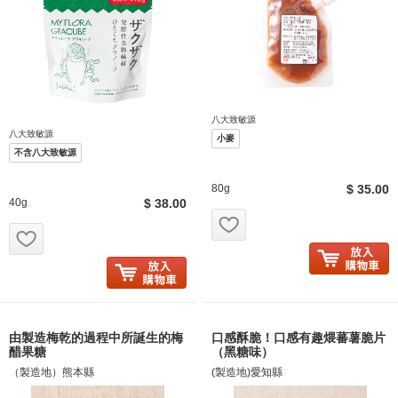
八大致敏源
八大致敏源
小麥
不含八大致敏源
80g
$ 35.00
40g
$ 38.00
お気に入り追加
お気に入り追加
由製造梅乾的過程中所誕生的梅
口感酥脆！口感有趣煨蕃薯脆片
醋果糖
（黑糖味）
（製造地）熊本縣
(製造地)愛知縣