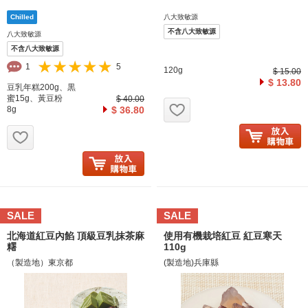
八大致敏源
不含八大致敏源
八大致敏源
不含八大致敏源
1
5
120g
$ 15.00
$ 13.80
豆乳年糕200g、黒
蜜15g、黃豆粉
$ 40.00
お気に入り追加
8g
$ 36.80
お気に入り追加
SALE
SALE
北海道紅豆內餡 頂級豆乳抹茶麻
使用有機栽培紅豆 紅豆寒天
糬
110g
（製造地）東京都
(製造地)兵庫縣