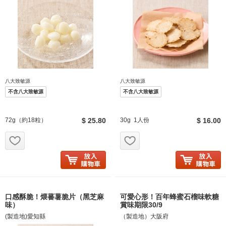
八大致敏源
八大致敏源
不含八大致敏源
不含八大致敏源
72g（約18粒）
$ 25.80
30g 1人份
$ 16.00
お気に入り追加
お気に入り追加
口感酥脆！煨蕃薯脆片（黑芝麻
可愛心形！百年蜂蜜石榴味軟糖
味）
賞味期限30/9
(製造地)愛知縣
（製造地）大阪府