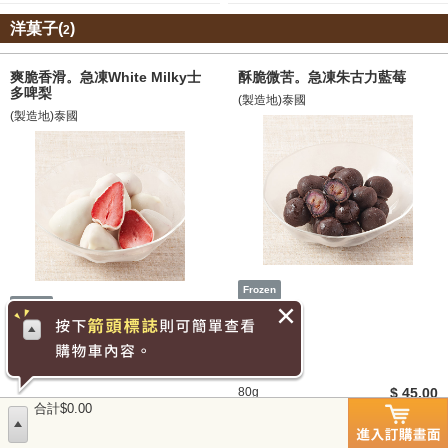
洋菓子(
)
2
爽脆香滑。急凍White Milky士
酥脆微苦。急凍朱古力藍莓
多啤梨
(製造地)泰國
(製造地)泰國
八大致敏源
八大致敏源
牛奶
牛奶
80g
$ 45.00
80g 約6-9個
合計$0.00
$ 38.00
お気に入り追加
お気に入り追加