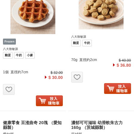
八大致敏源
雞蛋
牛奶
八大致敏源
雞蛋
牛奶
小麥
70g 直徑約2cm
$ 40.00
$ 36.80
1個 直徑約7cm
$ 32.00
お気に入り追加
$ 30.00
お気に入り追加
健康零食 豆渣曲奇 20塊 （愛知
濃郁可可滋味 幼滑軟朱古力
縣製）
160g （茨城縣製）