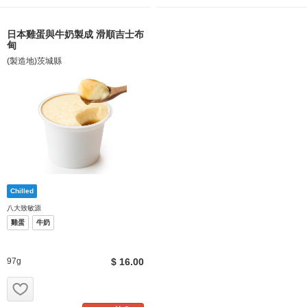
日本雞蛋與牛奶製成 滑順吉士布
甸
(製造地)茨城縣
八大致敏源
雞蛋
牛奶
97g
$ 16.00
お気に入り追加