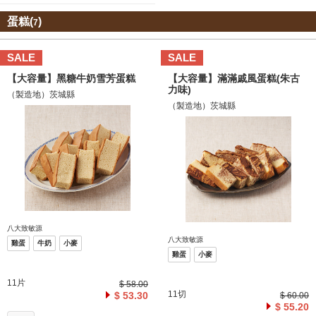
蛋糕(
)
7
SALE
SALE
【大容量】黑糖牛奶雪芳蛋糕
【大容量】滿滿戚風蛋糕(朱古
力味)
（製造地）茨城縣
（製造地）茨城縣
八大致敏源
八大致敏源
雞蛋
牛奶
小麥
雞蛋
小麥
11片
$ 58.00
11切
$ 53.30
$ 60.00
$ 55.20
お気に入り追加