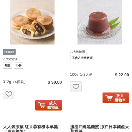
八大致敏源
不含八大致敏源
八大致敏源
雞蛋
小麥
100g 1-2人份
$ 22.00
312g（4個裝）
$ 90.00
お気に入り追加
お気に入り追加
大人氣涼菓 紅豆蓉有機水羊羹
濃甜沖縄黑糖蜜 涼拌日本國産天
（東京都製）
草粉絲