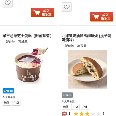
お気に入り追加
藏王忌廉芝士蛋糕（附藍莓醬）
北海道奶油洋風銅鑼燒 (提子朗
姆酒味)
（製造地）宮城縣
（製造地）埼玉縣
八大致敏源
八大致敏源
雞蛋
牛奶
雞蛋
牛奶
小麥
1
3