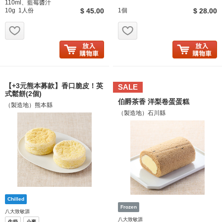
110ml、藍莓醬汁
10g 1人份
$ 45.00
1個
$ 28.00
お気に入り追加
お気に入り追加
【+3元熊本募款】香口脆皮！英
SALE
式鬆餅(2個)
伯爵茶香 洋梨卷蛋蛋糕
（製造地）熊本縣
（製造地）石川縣
八大致敏源
八大致敏源
牛奶
小麥