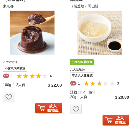
東京都
（製造地）岡山縣
八大致敏源
不含八大致敏源
八大致敏源
1
4
不含八大致敏源
1
3
100g 1-2人份
$ 22.00
涼粉125g 醬汁
お気に入り追加
20g 1人份
$ 20.80
お気に入り追加