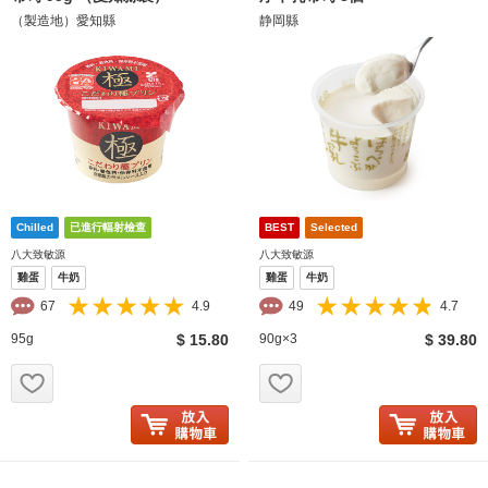
（製造地）愛知縣
静岡縣
八大致敏源
八大致敏源
雞蛋
牛奶
雞蛋
牛奶
67
4.9
49
4.7
95g
$ 15.80
90g×3
$ 39.80
お気に入り追加
お気に入り追加