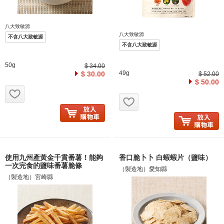
八大致敏源
八大致敏源
不含八大致敏源
不含八大致敏源
50g
$ 34.00
49g
$ 30.00
$ 52.00
$ 50.00
お気に入り追加
お気に入り追加
使用九州產黃金千貫番薯！能夠
香口脆卜卜 白蝦蝦片（鹽味）
一次完食的鹽味番薯脆條
（製造地）愛知縣
（製造地）宮崎縣