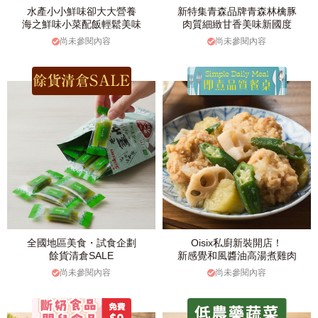
水產小小鮮味卻大大營養
新特集青森品牌青森林檎豚
海之鮮味小菜配飯輕鬆美味
肉質細緻甘香美味新國度
尚未參閱內容
尚未參閱內容
全國地區美食・試食企劃
Oisix私廚新裝開店！
餘貨清倉SALE
新感覺和風醬油高湯煮雞肉
尚未參閱內容
尚未參閱內容