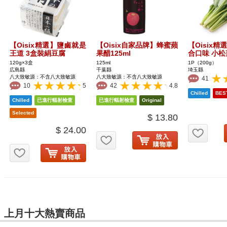
【Oisix精選】鹽鹵就是
【Oisix自家品牌】蜂蜜蘋
【Oisix
王道 3盒裝絹豆腐
果醋125ml
合口味 小松
120g×3盒
125ml
1P（200g）
広島縣
千葉縣
埼玉縣
八大致敏源：不含八大致敏源
八大致敏源：不含八大致敏源
41
10
5
42
4.8
$ 13.80
お気
$ 24.00
お気に入り追加
お気に入り追加
上月十大熱賣商品