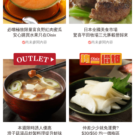
必嚐極致限量富良野紅肉蜜瓜
日本全國美食市場
安心購買水果只在Oisix
驚喜平田牧場三元豚載譽歸來
尚未參閱內容
尚未參閱內容
本週限時誘人優惠
仲差少少就免運費?
滑子菇湯品炒製料理提升鮮味
$30/$50 均一價格區