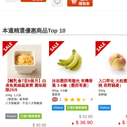
本週精選優惠商品Top 10
【離乳食7至8個月】白
沐浴墨西哥陽光 有機香
入口即化 大粒
身魚黃綠蔬菜粥 賞味期
蕉 3-6條（墨西哥產）
桃 長野縣產）
限25/9
500g 3-6條
300g
墨西哥
長野縣
100g 1人份
（製造地）岐阜縣
1
4
八大致敏源：不含八大致敏源
$ 52.80
$ 36.90
$
$ 40.00