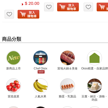
$ 20.00
お気に入り追加
お気に入
お気に入り追加
商品分類
新商品上市
Chef Oisix
當地火鍋＆美食
Oisix精選・自家品牌
NEW!
當造蔬菜
人氣水果
雞蛋・乳製品
豆腐・納豆・漬物・
蒟蒻