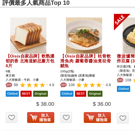
評價最多人氣商品Top 10
【Oisix自家品牌】軟熟濃
【Oisix自家品牌】袪骨軟
微波爐簡
郁奶香 北海道鮮忌廉方包
滑魚肉 蘿蔔蓉醬油煮祛骨
炸豆腐 (3
6片
鯖魚
炸豆腐3塊、
（製造地）茨
6枚
100g(2塊)
八大致敏源：
東京都
(製造地)越南 (原產地)挪威
八大致敏源：牛奶、小麥
八大致敏源：小麥
108
98
4.9
108
4.8
$ 38.00
$ 36.00
お気に入り追加
お気に入り追加
お