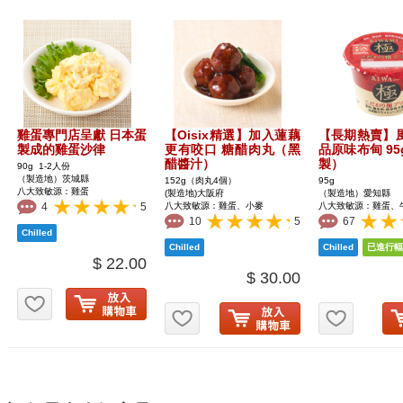
雞蛋專門店呈獻 日本蛋
【Oisix精選】加入蓮藕
【長期熱賣】風
製成的雞蛋沙律
更有咬口 糖醋肉丸（黑
品原味布甸 95
醋醬汁）
製）
90g 1-2人份
（製造地）茨城縣
152g（肉丸4個）
95g
八大致敏源：雞蛋
(製造地)大阪府
（製造地）愛知縣
4
5
八大致敏源：雞蛋、小麥
八大致敏源：雞蛋、
10
5
67
$ 22.00
$ 30.00
お気に入り追加
お気に入り追加
お気に入