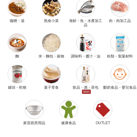
咖喱・湯
熟食小菜
海鮮・魚・水產加工
肉・肉加工品
品
麵
米・麵包・穀物
調味料・醬汁・油
粉類・製菓材料
罐頭・乾物
菓子零食
飲品・酒・茶包
斷奶食品・嬰兒食品
NEW!
家居廚房用品
健康食品
OUTLET