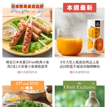
傳送日本有夏日Feel祭典小食
8月大型人氣新款商品上架
買2送1大容量小食優惠盡享
必試輕盈不膩迷你咖喱麵包
尚未參閱內容
尚未參閱內容