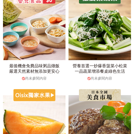
最後機會免費品味粥品燉飯
營養首選一炒爆香菠菜小松菜
嚴選天然素材無添加更安心
一品蔬菜增添餐桌綠色生活
尚未參閱內容
尚未參閱內容