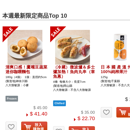
本週最新限定商品Top 10
清爽口感！鷹嘴豆蔬菜
（冷藏）微波爐＆多士
日本國產溫
迷你咖喱麵包
爐加熱！魚肉丸串（章
100%純榨果汁
魚蔥）
180g（4個） 1個：直徑約5cm
125g
(製造地)神奈川縣
(製造地)千葉縣
4條 每條大小：長度7cm
八大致敏源：小麥
八大致敏源：不含八大
(製造地)岡山縣
八大致敏源：不含八大致敏源
$
$ 45.00
お気に入
$ 35.00
$ 41.40
$ 22.70
お気に入り追加
お気に入り追加